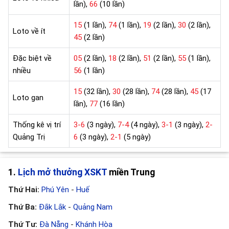
lần),
66
(10 lần)
15
(1 lần),
74
(1 lần),
19
(2 lần),
30
(2 lần),
Loto về ít
45
(2 lần)
Đặc biệt về
05
(2 lần),
18
(2 lần),
51
(2 lần),
55
(1 lần),
nhiều
56
(1 lần)
15
(32 lần),
30
(28 lần),
74
(28 lần),
45
(17
Loto gan
lần),
77
(16 lần)
Thống kê vị trí
3-6
(3 ngày),
7-4
(4 ngày),
3-1
(3 ngày),
2-
Quảng Trị
6
(3 ngày),
2-1
(5 ngày)
1.
Lịch mở thưởng XSKT
miền Trung
Thứ Hai:
Phú Yên
-
Huế
Thứ Ba:
Đắk Lắk
-
Quảng Nam
Thứ Tư:
Đà Nẵng
-
Khánh Hòa