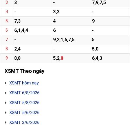
3
-
7,9,7,5
3
-
3,3
-
4
7,3
4
9
5
6,1,4,4
6
-
6
-
9,2,1,6,7,5
5
7
2,4
-
5,0
8
8,8
5,2,
8
6,4,3
9
XSMT Theo ngày
XSMT hôm nay
XSMT 6/8/2026
XSMT 5/8/2026
XSMT 5/6/2026
XSMT 3/6/2026