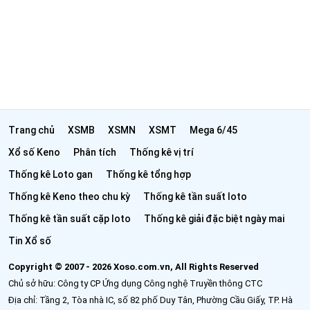
Trang chủ
XSMB
XSMN
XSMT
Mega 6/45
Xổ số Keno
Phân tích
Thống kê vị trí
Thống kê Loto gan
Thống kê tổng hợp
Thống kê Keno theo chu kỳ
Thống kê tần suất loto
Thống kê tần suất cặp loto
Thống kê giải đặc biệt ngày mai
Tin Xổ số
Copyright © 2007 - 2026 Xoso.com.vn, All Rights Reserved
Chủ sở hữu: Công ty CP Ứng dụng Công nghệ Truyền thông CTC
Địa chỉ: Tầng 2, Tòa nhà IC, số 82 phố Duy Tân, Phường Cầu Giấy, TP. Hà