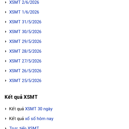
XSMT 2/6/2026
XSMT 1/6/2026
XSMT 31/5/2026
XSMT 30/5/2026
XSMT 29/5/2026
XSMT 28/5/2026
XSMT 27/5/2026
XSMT 26/5/2026
XSMT 25/5/2026
Kết quả XSMT
Kết quả
XSMT 30 ngày
Kết quả
xổ số hôm nay
Trực tiếp XSMT