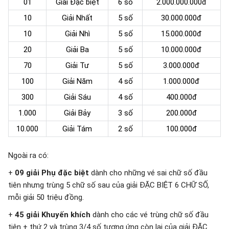
01
Giải Đặc biệt
6 số
2.000.000.000đ
10
Giải Nhất
5 số
30.000.000đ
10
Giải Nhì
5 số
15.000.000đ
20
Giải Ba
5 số
10.000.000đ
70
Giải Tư
5 số
3.000.000đ
100
Giải Năm
4 số
1.000.000đ
300
Giải Sáu
4 số
400.000đ
1.000
Giải Bảy
3 số
200.000đ
10.000
Giải Tám
2 số
100.000đ
Ngoài ra có:
+
09 giải Phụ đặc biệt
dành cho những vé sai chữ số đầu
tiên nhưng trùng 5 chữ số sau của giải ĐẶC BIỆT 6 CHỮ SỐ,
mỗi giải 50 triệu đồng.
+
45 giải Khuyến khích
dành cho các vé trùng chữ số đầu
tiên + thứ 2 và trùng 3/4 số tương ứng còn lại của giải ĐẶC