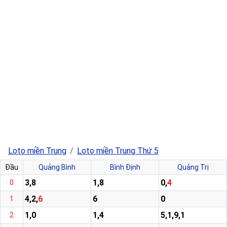
Loto miền Trung
Loto miền Trung Thứ 5
Đầu
Quảng Bình
Bình Định
Quảng Trị
3,8
1,8
0,
4
0
4,2,
6
6
0
1
1,0
1,4
5,1,9,1
2