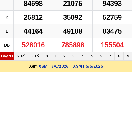
84698
21075
94393
25812
35092
52759
2
44164
49108
03475
1
528016
785898
155504
ĐB
Đầy đủ
2 số
3 số
0
1
2
3
4
5
6
7
8
9
Xem
XSMT 3/6/2026
XSMT 5/6/2026