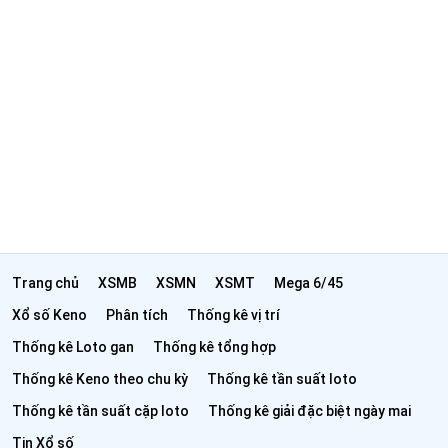
Trang chủ
XSMB
XSMN
XSMT
Mega 6/45
Xổ số Keno
Phân tích
Thống kê vị trí
Thống kê Loto gan
Thống kê tổng hợp
Thống kê Keno theo chu kỳ
Thống kê tần suất loto
Thống kê tần suất cặp loto
Thống kê giải đặc biệt ngày mai
Tin Xổ số