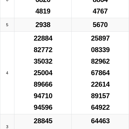
4819
4767
2938
5670
5
22884
25897
82772
08339
35032
82962
25004
67864
4
89666
22614
94710
89157
94596
64922
28845
64463
3