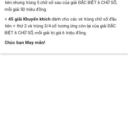
tiên nhưng trùng 5 chữ số sau của giải ĐẶC BIỆT 6 CHỮ SỐ,
mỗi giải 50 triệu đồng.
+
45 giải Khuyến khích
dành cho các vé trùng chữ số đầu
tiên + thứ 2 và trùng 3/4 số tương ứng còn lại của giải ĐẶC
BIỆT 6 CHỮ SỐ, mỗi giải trị giá 6 triệu đồng.
Chúc bạn May mắn!