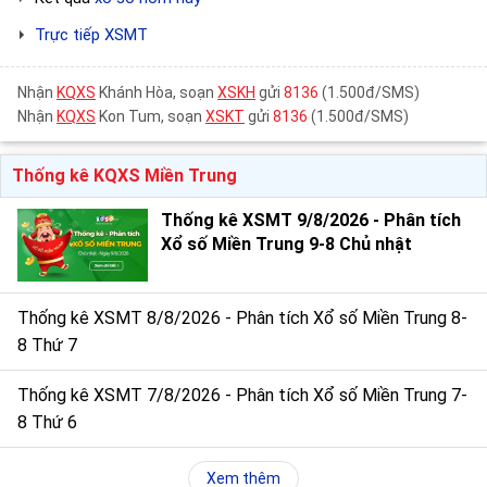
Trực tiếp XSMT
Nhận
KQXS
Khánh Hòa, soạn
XSKH
gửi
8136
(1.500đ/SMS)
Nhận
KQXS
Kon Tum, soạn
XSKT
gửi
8136
(1.500đ/SMS)
Thống kê KQXS Miền Trung
Thống kê XSMT 9/8/2026 - Phân tích
Xổ số Miền Trung 9-8 Chủ nhật
Thống kê XSMT 8/8/2026 - Phân tích Xổ số Miền Trung 8-
8 Thứ 7
Thống kê XSMT 7/8/2026 - Phân tích Xổ số Miền Trung 7-
8 Thứ 6
Xem thêm