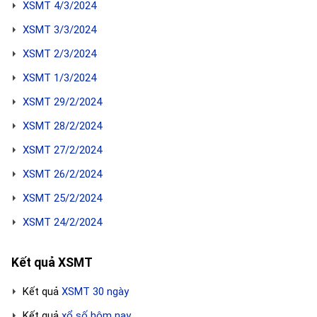
XSMT 4/3/2024
XSMT 3/3/2024
XSMT 2/3/2024
XSMT 1/3/2024
XSMT 29/2/2024
XSMT 28/2/2024
XSMT 27/2/2024
XSMT 26/2/2024
XSMT 25/2/2024
XSMT 24/2/2024
Kết quả XSMT
Kết quả
XSMT 30 ngày
Kết quả
xổ số hôm nay