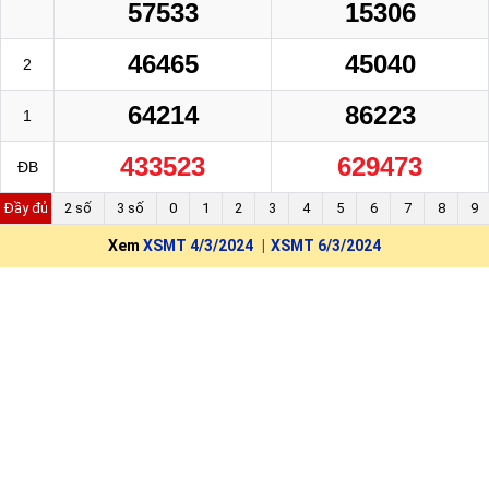
57533
15306
46465
45040
2
64214
86223
1
433523
629473
ĐB
Đầy đủ
2 số
3 số
0
1
2
3
4
5
6
7
8
9
Xem
XSMT 4/3/2024
XSMT 6/3/2024