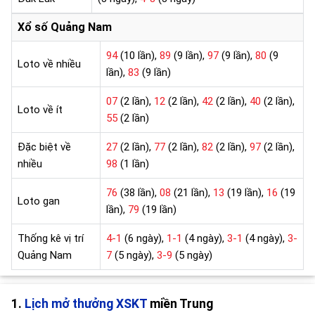
Xổ số Quảng Nam
94
(10 lần),
89
(9 lần),
97
(9 lần),
80
(9
Loto về nhiều
lần),
83
(9 lần)
07
(2 lần),
12
(2 lần),
42
(2 lần),
40
(2 lần),
Loto về ít
55
(2 lần)
Đặc biệt về
27
(2 lần),
77
(2 lần),
82
(2 lần),
97
(2 lần),
nhiều
98
(1 lần)
76
(38 lần),
08
(21 lần),
13
(19 lần),
16
(19
Loto gan
lần),
79
(19 lần)
Thống kê vị trí
4-1
(6 ngày),
1-1
(4 ngày),
3-1
(4 ngày),
3-
Quảng Nam
7
(5 ngày),
3-9
(5 ngày)
1.
Lịch mở thưởng XSKT
miền Trung