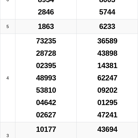
2846
5744
1863
6233
5
73235
36589
28728
43898
02395
14381
48993
62247
4
53810
09202
04642
01295
02627
47241
10177
43694
3