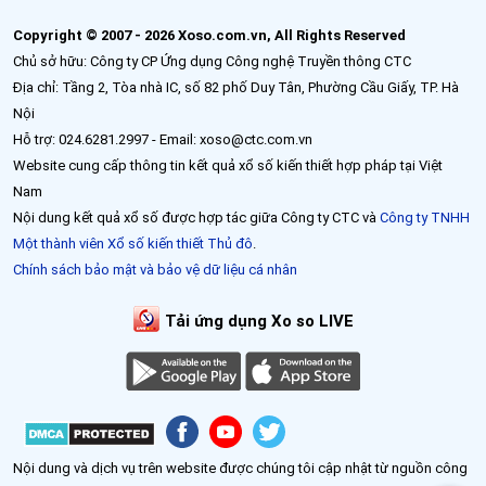
Copyright © 2007 - 2026 Xoso.com.vn, All Rights Reserved
Chủ sở hữu: Công ty CP Ứng dụng Công nghệ Truyền thông CTC
Địa chỉ: Tầng 2, Tòa nhà IC, số 82 phố Duy Tân, Phường Cầu Giấy, TP. Hà
Nội
Hỗ trợ: 024.6281.2997 - Email: xoso@ctc.com.vn
Website cung cấp thông tin kết quả xổ số kiến thiết hợp pháp tại Việt
Nam
Nội dung kết quả xổ số được hợp tác giữa Công ty CTC và
Công ty TNHH
Một thành viên Xổ số kiến thiết Thủ đô
.
Chính sách bảo mật và bảo vệ dữ liệu cá nhân
Tải ứng dụng Xo so LIVE
Nội dung và dịch vụ trên website được chúng tôi cập nhật từ nguồn công