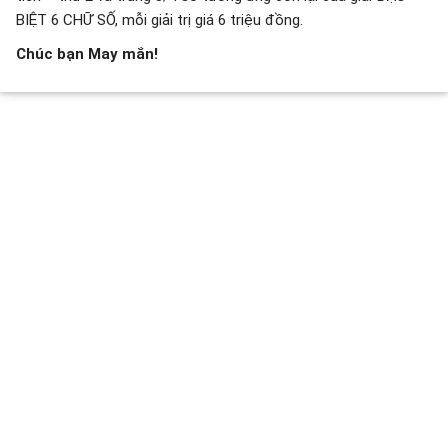
BIỆT 6 CHỮ SỐ, mỗi giải trị giá 6 triệu đồng.
Chúc bạn May mắn!