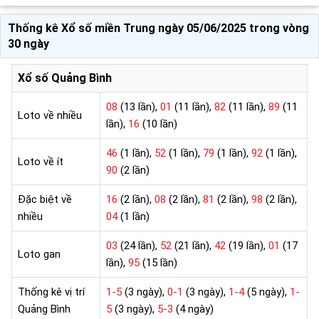
Thống kê Xổ số miền Trung ngày 05/06/2025 trong vòng
30 ngày
Xổ số Quảng Bình
08
(13 lần),
01
(11 lần),
82
(11 lần),
89
(11
Loto về nhiều
lần),
16
(10 lần)
46
(1 lần),
52
(1 lần),
79
(1 lần),
92
(1 lần),
Loto về ít
90
(2 lần)
Đặc biệt về
16
(2 lần),
08
(2 lần),
81
(2 lần),
98
(2 lần),
nhiều
04
(1 lần)
03
(24 lần),
52
(21 lần),
42
(19 lần),
01
(17
Loto gan
lần),
95
(15 lần)
Thống kê vị trí
1-5
(3 ngày),
0-1
(3 ngày),
1-4
(5 ngày),
1-
Quảng Bình
5
(3 ngày),
5-3
(4 ngày)