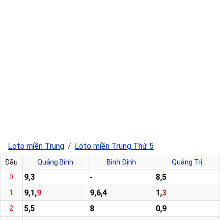
Loto miền Trung
Loto miền Trung Thứ 5
Đầu
Quảng Bình
Bình Định
Quảng Trị
9,3
-
8,5
0
9,1,
9
9,6,4
1,
3
1
5,5
8
0,9
2