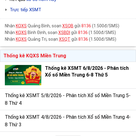
Trực tiếp XSMT
Nhận
KQXS
Quảng Bình, soạn
XSQB
gửi
8136
(1.500đ/SMS)
Nhận
KQXS
Bình Định, soạn
XSBDI
gửi
8136
(1.500đ/SMS)
Nhận
KQXS
Quảng Trị, soạn
XSQT
gửi
8136
(1.500đ/SMS)
Thống kê KQXS Miền Trung
Thống kê XSMT 6/8/2026 - Phân tích
Xổ số Miền Trung 6-8 Thứ 5
Thống kê XSMT 5/8/2026 - Phân tích Xổ số Miền Trung 5-
8 Thứ 4
Thống kê XSMT 4/8/2026 - Phân tích Xổ số Miền Trung 4-
8 Thứ 3