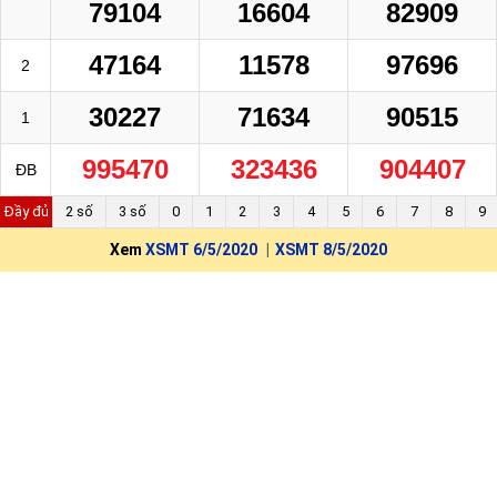
79104
16604
82909
47164
11578
97696
2
30227
71634
90515
1
995470
323436
904407
ĐB
Đầy đủ
2 số
3 số
0
1
2
3
4
5
6
7
8
9
Xem
XSMT 6/5/2020
XSMT 8/5/2020