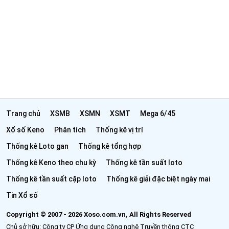
Trang chủ
XSMB
XSMN
XSMT
Mega 6/45
Xổ số Keno
Phân tích
Thống kê vị trí
Thống kê Loto gan
Thống kê tổng hợp
Thống kê Keno theo chu kỳ
Thống kê tần suất loto
Thống kê tần suất cặp loto
Thống kê giải đặc biệt ngày mai
Tin Xổ số
Copyright © 2007 - 2026 Xoso.com.vn, All Rights Reserved
Chủ sở hữu: Công ty CP Ứng dụng Công nghệ Truyền thông CTC