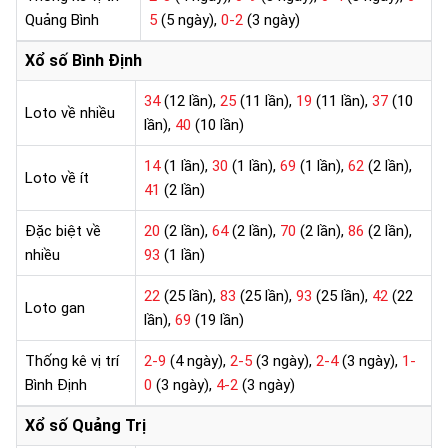
Quảng Bình
5
(5 ngày),
0-2
(3 ngày)
Xổ số Bình Định
34
(12 lần),
25
(11 lần),
19
(11 lần),
37
(10
Loto về nhiều
lần),
40
(10 lần)
14
(1 lần),
30
(1 lần),
69
(1 lần),
62
(2 lần),
Loto về ít
41
(2 lần)
Đặc biệt về
20
(2 lần),
64
(2 lần),
70
(2 lần),
86
(2 lần),
nhiều
93
(1 lần)
22
(25 lần),
83
(25 lần),
93
(25 lần),
42
(22
Loto gan
lần),
69
(19 lần)
Thống kê vị trí
2-9
(4 ngày),
2-5
(3 ngày),
2-4
(3 ngày),
1-
Bình Định
0
(3 ngày),
4-2
(3 ngày)
Xổ số Quảng Trị