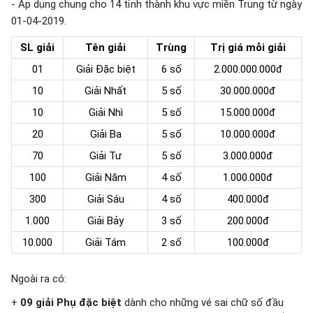
- Áp dụng chung cho 14 tỉnh thành khu vực miền Trung từ ngày
01-04-2019.
SL giải
Tên giải
Trùng
Trị giá mỗi giải
01
Giải Đặc biệt
6 số
2.000.000.000đ
10
Giải Nhất
5 số
30.000.000đ
10
Giải Nhì
5 số
15.000.000đ
20
Giải Ba
5 số
10.000.000đ
70
Giải Tư
5 số
3.000.000đ
100
Giải Năm
4 số
1.000.000đ
300
Giải Sáu
4 số
400.000đ
1.000
Giải Bảy
3 số
200.000đ
10.000
Giải Tám
2 số
100.000đ
Ngoài ra có:
+
09 giải Phụ đặc biệt
dành cho những vé sai chữ số đầu