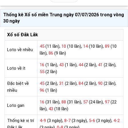
Thống kê Xổ số miền Trung ngày 07/07/2026 trong vòng
30 ngày
Xổ số Đắk Lắk
45
(11 lần),
10
(10 lần),
14
(10 lần),
89
(10
Loto về nhiều
lần),
86
(9 lần)
16
(1 lần),
43
(1 lần),
44
(2 lần),
41
(2 lần),
Loto về ít
55
(2 lần)
Đặc biệt về
45
(2 lần),
31
(2 lần),
84
(2 lần),
90
(2 lần),
nhiều
96
(1 lần)
16
(31 lần),
88
(31 lần),
57
(24 lần),
97
(22
Loto gan
lần),
43
(18 lần)
Thống kê vị trí
4-9
(3 ngày),
8-7
(3 ngày),
5-6
(3 ngày),
4-2
Đắk Lắk
(3 ngày),
0-8
(3 ngày)