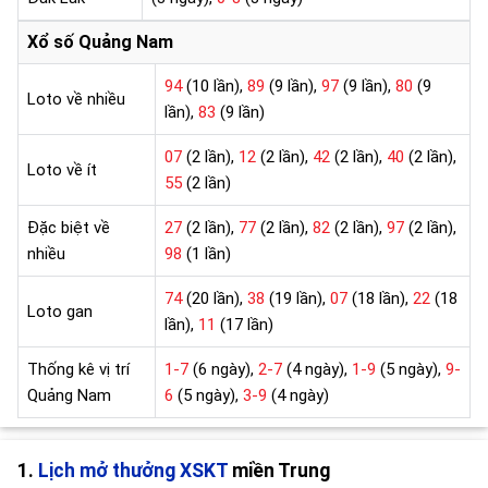
Xổ số Quảng Nam
94
(10 lần),
89
(9 lần),
97
(9 lần),
80
(9
Loto về nhiều
lần),
83
(9 lần)
07
(2 lần),
12
(2 lần),
42
(2 lần),
40
(2 lần),
Loto về ít
55
(2 lần)
Đặc biệt về
27
(2 lần),
77
(2 lần),
82
(2 lần),
97
(2 lần),
nhiều
98
(1 lần)
74
(20 lần),
38
(19 lần),
07
(18 lần),
22
(18
Loto gan
lần),
11
(17 lần)
Thống kê vị trí
1-7
(6 ngày),
2-7
(4 ngày),
1-9
(5 ngày),
9-
Quảng Nam
6
(5 ngày),
3-9
(4 ngày)
1.
Lịch mở thưởng XSKT
miền Trung