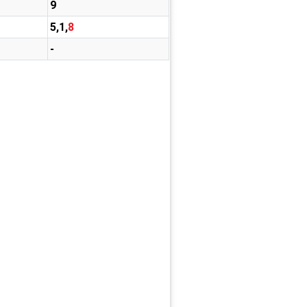
9
5,1,
8
-