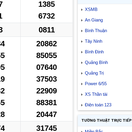
7
1385
XSMB
1
6732
An Giang
3
0811
Bình Thuận
Tây Ninh
84
20862
Bình Định
55
85055
Quảng Bình
95
07640
Quảng Trị
19
37503
Power 6/55
32
22909
XS Thần tài
65
88381
Điện toán 123
28
20447
TƯỜNG THUẬT TRỰC TIẾP
74
31745
Miền Bắc