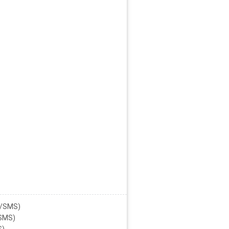
đ/SMS)
SMS)