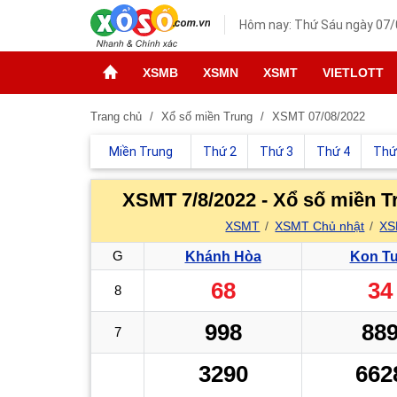
Hôm nay: Thứ Sáu ngày 07
XSMB
XSMN
XSMT
VIETLOTT
Trang chủ
Xổ số miền Trung
XSMT 07/08/2022
Miền Trung
Thứ 2
Thứ 3
Thứ 4
Thứ
XSMT 7/8/2022 - Xổ số miền T
XSMT
XSMT Chủ nhật
XS
G
Khánh Hòa
Kon T
68
34
8
998
88
7
3290
662