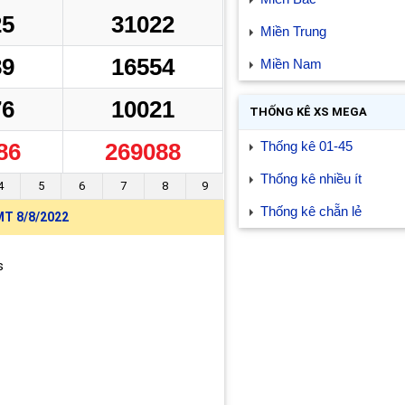
25
31022
Miền Trung
89
16554
Miền Nam
76
10021
THỐNG KÊ XS MEGA
86
269088
Thống kê 01-45
Thống kê nhiều ít
4
5
6
7
8
9
Thống kê chẵn lẻ
T 8/8/2022
s