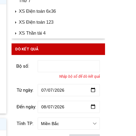
Thứ 7
XS Điện toán 6x36
XS Điện toán 123
XS Thần tài 4
DÒ KẾT QUẢ
Bộ số:
Nhập bộ số để dò kết quả
Từ ngày:
Đến ngày:
Tỉnh TP: