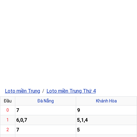
Loto miền Trung
Loto miền Trung Thứ 4
Đầu
Đà Nẵng
Khánh Hòa
7
9
0
6,0,7
5,1,4
1
7
5
2