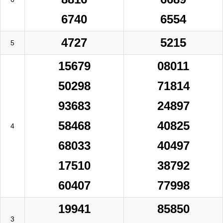
6740
6554
4727
5215
5
15679
08011
50298
71814
93683
24897
58468
40825
4
68033
40497
17510
38792
60407
77998
19941
85850
3