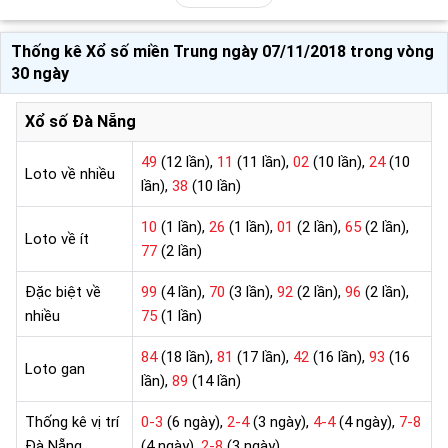
Thống kê Xổ số miền Trung ngày 07/11/2018 trong vòng
30 ngày
Xổ số Đà Nẵng
49
(12 lần),
11
(11 lần),
02
(10 lần),
24
(10
Loto về nhiều
lần),
38
(10 lần)
10
(1 lần),
26
(1 lần),
01
(2 lần),
65
(2 lần),
Loto về ít
77
(2 lần)
Đặc biệt về
99
(4 lần),
70
(3 lần),
92
(2 lần),
96
(2 lần),
nhiều
75
(1 lần)
84
(18 lần),
81
(17 lần),
42
(16 lần),
93
(16
Loto gan
lần),
89
(14 lần)
Thống kê vị trí
0-3
(6 ngày),
2-4
(3 ngày),
4-4
(4 ngày),
7-8
Đà Nẵng
(4 ngày),
2-8
(3 ngày)