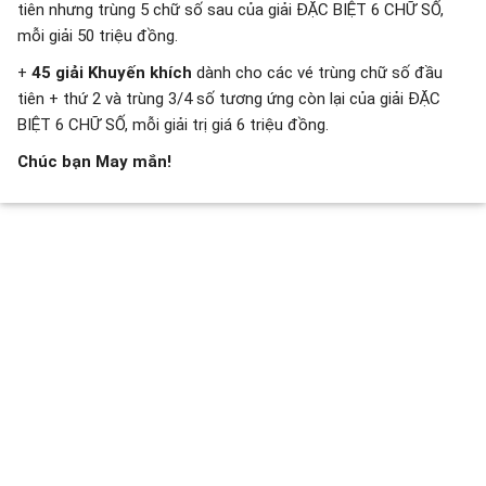
tiên nhưng trùng 5 chữ số sau của giải ĐẶC BIỆT 6 CHỮ SỐ,
mỗi giải 50 triệu đồng.
+
45 giải Khuyến khích
dành cho các vé trùng chữ số đầu
tiên + thứ 2 và trùng 3/4 số tương ứng còn lại của giải ĐẶC
BIỆT 6 CHỮ SỐ, mỗi giải trị giá 6 triệu đồng.
Chúc bạn May mắn!