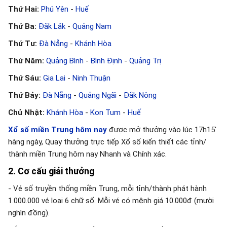
Thứ Hai:
Phú Yên
-
Huế
Thứ Ba:
Đắk Lắk
-
Quảng Nam
Thứ Tư:
Đà Nẵng
-
Khánh Hòa
Thứ Năm:
Quảng Bình
-
Bình Định
-
Quảng Trị
Thứ Sáu:
Gia Lai
-
Ninh Thuận
Thứ Bảy:
Đà Nẵng
-
Quảng Ngãi
-
Đắk Nông
Chủ Nhật:
Khánh Hòa
-
Kon Tum
-
Huế
Xổ số miền Trung hôm nay
được mở thưởng vào lúc 17h15'
hàng ngày, Quay thưởng trực tiếp Xổ số kiến thiết các tỉnh/
thành miền Trung hôm nay Nhanh và Chính xác.
2. Cơ cấu giải thưởng
- Vé số truyền thống miền Trung, mỗi tỉnh/thành phát hành
1.000.000 vé loại 6 chữ số. Mỗi vé có mệnh giá 10.000đ (mười
nghìn đồng).