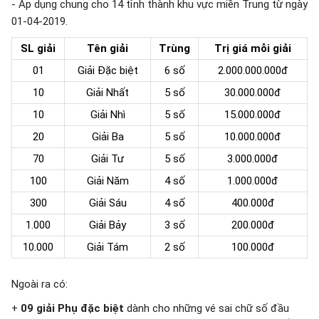
- Áp dụng chung cho 14 tỉnh thành khu vực miền Trung từ ngày
01-04-2019.
SL giải
Tên giải
Trùng
Trị giá mỗi giải
01
Giải Đặc biệt
6 số
2.000.000.000đ
10
Giải Nhất
5 số
30.000.000đ
10
Giải Nhì
5 số
15.000.000đ
20
Giải Ba
5 số
10.000.000đ
70
Giải Tư
5 số
3.000.000đ
100
Giải Năm
4 số
1.000.000đ
300
Giải Sáu
4 số
400.000đ
1.000
Giải Bảy
3 số
200.000đ
10.000
Giải Tám
2 số
100.000đ
Ngoài ra có:
+
09 giải Phụ đặc biệt
dành cho những vé sai chữ số đầu