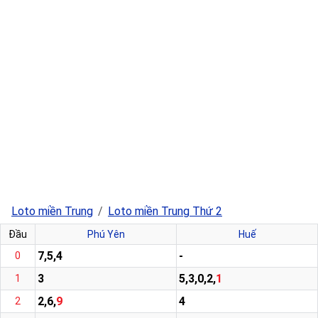
Loto miền Trung
Loto miền Trung Thứ 2
Đầu
Phú Yên
Huế
7,5,4
-
0
3
5,3,0,2,
1
1
2,6,
9
4
2