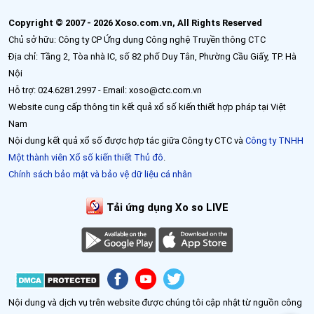
Copyright © 2007 - 2026 Xoso.com.vn, All Rights Reserved
Chủ sở hữu: Công ty CP Ứng dụng Công nghệ Truyền thông CTC
Địa chỉ: Tầng 2, Tòa nhà IC, số 82 phố Duy Tân, Phường Cầu Giấy, TP. Hà
Nội
Hỗ trợ: 024.6281.2997 - Email: xoso@ctc.com.vn
Website cung cấp thông tin kết quả xổ số kiến thiết hợp pháp tại Việt
Nam
Nội dung kết quả xổ số được hợp tác giữa Công ty CTC và
Công ty TNHH
Một thành viên Xổ số kiến thiết Thủ đô
.
Chính sách bảo mật và bảo vệ dữ liệu cá nhân
Tải ứng dụng Xo so LIVE
Nội dung và dịch vụ trên website được chúng tôi cập nhật từ nguồn công