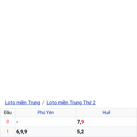
Loto miền Trung
Loto miền Trung Thứ 2
Đầu
Phú Yên
Huế
-
7,
9
0
6,9,9
5,2
1