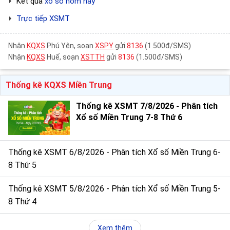
Kết quả
xổ số hôm nay
Trực tiếp XSMT
Nhận
KQXS
Phú Yên, soạn
XSPY
gửi
8136
(1.500đ/SMS)
Nhận
KQXS
Huế, soạn
XSTTH
gửi
8136
(1.500đ/SMS)
Thống kê KQXS Miền Trung
Thống kê XSMT 7/8/2026 - Phân tích
Xổ số Miền Trung 7-8 Thứ 6
Thống kê XSMT 6/8/2026 - Phân tích Xổ số Miền Trung 6-
8 Thứ 5
Thống kê XSMT 5/8/2026 - Phân tích Xổ số Miền Trung 5-
8 Thứ 4
Xem thêm