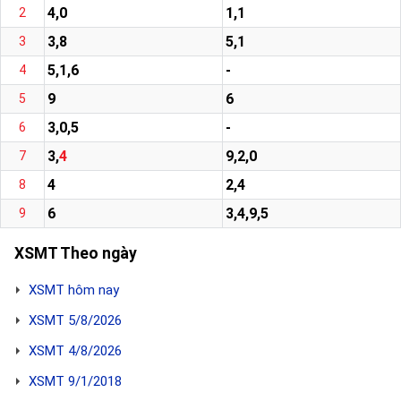
4,0
1,1
2
3,8
5,1
3
5,1,6
-
4
9
6
5
3,0,5
-
6
3,
4
9,2,0
7
4
2,4
8
6
3,4,9,5
9
XSMT Theo ngày
XSMT hôm nay
XSMT 5/8/2026
XSMT 4/8/2026
XSMT 9/1/2018