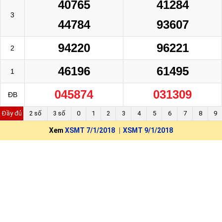
40765
41284
3
44784
93607
94220
96221
2
46196
61495
1
045874
031309
ĐB
Đầy đủ
2 số
3 số
0
1
2
3
4
5
6
7
8
9
Xem
XSMT 7/1/2018
XSMT 9/1/2018