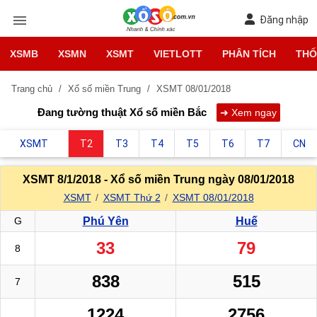
Đăng nhập
XSMB
XSMN
XSMT
VIETLOTT
PHÂN TÍCH
THỐ
Trang chủ
Xổ số miền Trung
XSMT 08/01/2018
Đang tường thuật Xổ số
miền Bắc
➜ Xem ngay
XSMT
T2
T3
T4
T5
T6
T7
CN
XSMT 8/1/2018 - Xổ số miền Trung ngày 08/01/2018
XSMT
XSMT Thứ 2
XSMT 08/01/2018
G
Phú Yên
Huế
33
79
8
838
515
7
1224
2756