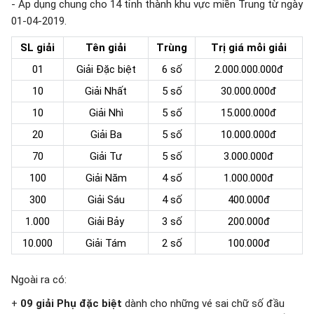
- Áp dụng chung cho 14 tỉnh thành khu vực miền Trung từ ngày
01-04-2019.
SL giải
Tên giải
Trùng
Trị giá mỗi giải
01
Giải Đặc biệt
6 số
2.000.000.000đ
10
Giải Nhất
5 số
30.000.000đ
10
Giải Nhì
5 số
15.000.000đ
20
Giải Ba
5 số
10.000.000đ
70
Giải Tư
5 số
3.000.000đ
100
Giải Năm
4 số
1.000.000đ
300
Giải Sáu
4 số
400.000đ
1.000
Giải Bảy
3 số
200.000đ
10.000
Giải Tám
2 số
100.000đ
Ngoài ra có:
+
09 giải Phụ đặc biệt
dành cho những vé sai chữ số đầu