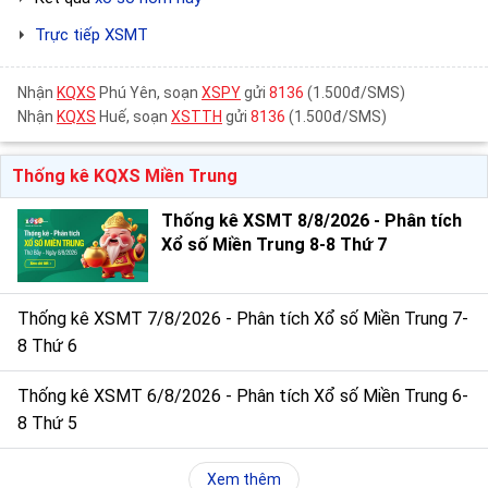
Trực tiếp XSMT
Nhận
KQXS
Phú Yên, soạn
XSPY
gửi
8136
(1.500đ/SMS)
Nhận
KQXS
Huế, soạn
XSTTH
gửi
8136
(1.500đ/SMS)
Thống kê KQXS Miền Trung
Thống kê XSMT 8/8/2026 - Phân tích
Xổ số Miền Trung 8-8 Thứ 7
Thống kê XSMT 7/8/2026 - Phân tích Xổ số Miền Trung 7-
8 Thứ 6
Thống kê XSMT 6/8/2026 - Phân tích Xổ số Miền Trung 6-
8 Thứ 5
Xem thêm