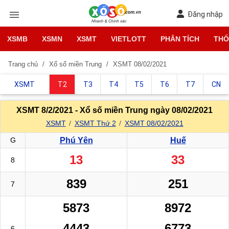
Đăng nhập
XSMB
XSMN
XSMT
VIETLOTT
PHÂN TÍCH
THỐ
Trang chủ
Xổ số miền Trung
XSMT 08/02/2021
XSMT
T2
T3
T4
T5
T6
T7
CN
XSMT 8/2/2021 - Xổ số miền Trung ngày 08/02/2021
XSMT
XSMT Thứ 2
XSMT 08/02/2021
G
Phú Yên
Huế
13
33
8
839
251
7
5873
8972
4443
6773
6