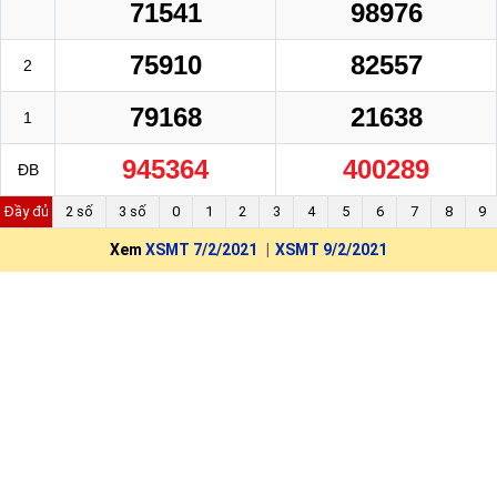
71541
98976
75910
82557
2
79168
21638
1
945364
400289
ĐB
Đầy đủ
2 số
3 số
0
1
2
3
4
5
6
7
8
9
Xem
XSMT 7/2/2021
XSMT 9/2/2021