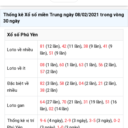
Thống kê Xổ số miền Trung ngày 08/02/2021 trong vòng
30 ngày
Xổ số Phú Yên
81
(12 lần),
42
(11 lần),
38
(9 lần),
41
(9
Loto về nhiều
lần),
51
(9 lần)
08
(1 lần),
60
(1 lần),
63
(1 lần),
56
(2 lần),
Loto về ít
57
(2 lần)
Đặc biệt về
82
(3 lần),
58
(2 lần),
04
(2 lần),
21
(2 lần),
nhiều
38
(2 lần)
64
(27 lần),
70
(21 lần),
31
(19 lần),
51
(16
Loto gan
lần),
02
(14 lần)
Thống kê vị trí
9-6
(4 ngày),
2-9
(3 ngày),
3-5
(3 ngày),
0-2
Phú Yên
(3 ngày),
1-0
(3 ngày)