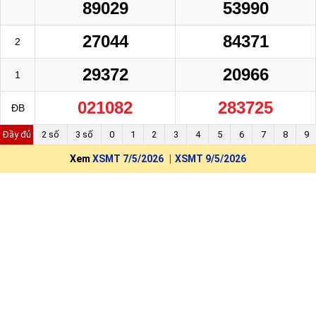
89029
53990
27044
84371
2
29372
20966
1
021082
283725
ĐB
Đầy đủ
2 số
3 số
0
1
2
3
4
5
6
7
8
9
Xem
XSMT 7/5/2026
XSMT 9/5/2026