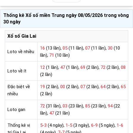
Thống kê Xổ số miền Trung ngày 08/05/2026 trong vòng
30 ngày
Xổ số Gia Lai
16
(13 lần),
05
(11 lần),
07
(11 lần),
30
(10
Loto về nhiều
lần),
71
(10 lần)
12
(1 lần),
47
(1 lần),
69
(2 lần),
72
(2 lần),
08
Loto về ít
(2 lần)
Đặc biệt về
19
(2 lần),
00
(2 lần),
07
(2 lần),
64
(2 lần),
65
nhiều
(2 lần)
72
(31 lần),
03
(23 lần),
85
(23 lần),
94
(22
Loto gan
lần),
47
(21 lần)
Thống kê vị
5-3
(4 ngày),
1-5
(3 ngày),
6-9
(5 ngày),
1-6
trí Gia Lai
(4 ngày),
7-7
(5 ngày)