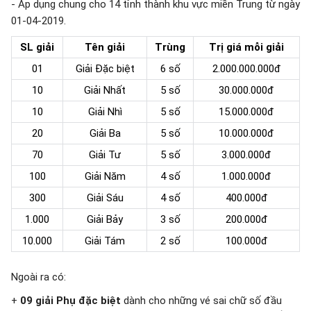
- Áp dụng chung cho 14 tỉnh thành khu vực miền Trung từ ngày
01-04-2019.
SL giải
Tên giải
Trùng
Trị giá mỗi giải
01
Giải Đặc biệt
6 số
2.000.000.000đ
10
Giải Nhất
5 số
30.000.000đ
10
Giải Nhì
5 số
15.000.000đ
20
Giải Ba
5 số
10.000.000đ
70
Giải Tư
5 số
3.000.000đ
100
Giải Năm
4 số
1.000.000đ
300
Giải Sáu
4 số
400.000đ
1.000
Giải Bảy
3 số
200.000đ
10.000
Giải Tám
2 số
100.000đ
Ngoài ra có:
+
09 giải Phụ đặc biệt
dành cho những vé sai chữ số đầu