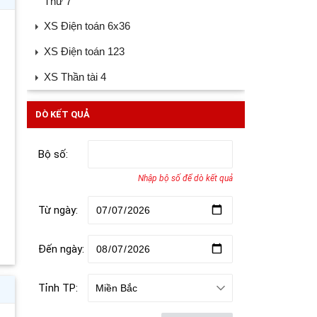
Thứ 7
XS Điện toán 6x36
XS Điện toán 123
XS Thần tài 4
DÒ KẾT QUẢ
Bộ số:
Nhập bộ số để dò kết quả
Từ ngày:
Đến ngày:
Tỉnh TP: