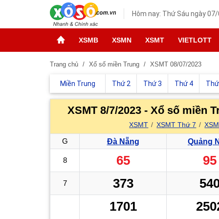
Hôm nay: Thứ Sáu ngày 07
XSMB
XSMN
XSMT
VIETLOTT
Trang chủ
Xổ số miền Trung
XSMT 08/07/2023
Miền Trung
Thứ 2
Thứ 3
Thứ 4
Thứ
XSMT 8/7/2023 - Xổ số miền T
XSMT
XSMT Thứ 7
XSM
G
Đà Nẵng
Quảng N
65
95
8
373
54
7
1701
250