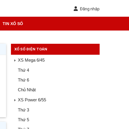
Đăng nhập
TIN XỔ SỐ
XỔ SỐ ĐIỆN TOÁN
XS Mega 6/45
Thứ 4
Thứ 6
Chủ Nhật
XS Power 6/55
Thứ 3
Thứ 5