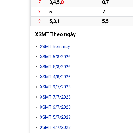
7
3,4,5,
0
0,7
8
5
7
9
5,3,1
5,5
XSMT Theo ngày
XSMT hôm nay
XSMT 6/8/2026
XSMT 5/8/2026
XSMT 4/8/2026
XSMT 9/7/2023
XSMT 7/7/2023
XSMT 6/7/2023
XSMT 5/7/2023
XSMT 4/7/2023