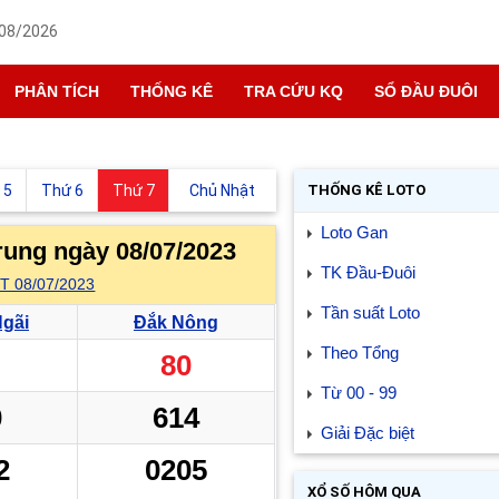
/08/2026
PHÂN TÍCH
THỐNG KÊ
TRA CỨU KQ
SỔ ĐẦU ĐUÔI
 5
Thứ 6
Thứ 7
Chủ Nhật
THỐNG KÊ LOTO
Loto Gan
rung ngày 08/07/2023
TK Đầu-Đuôi
T 08/07/2023
Tần suất Loto
gãi
Đắk Nông
Theo Tổng
80
Từ 00 - 99
0
614
Giải Đặc biệt
2
0205
XỔ SỐ HÔM QUA