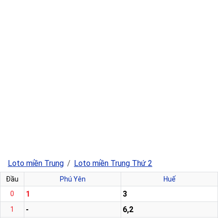
Loto miền Trung
Loto miền Trung Thứ 2
Đầu
Phú Yên
Huế
1
3
0
-
6,2
1