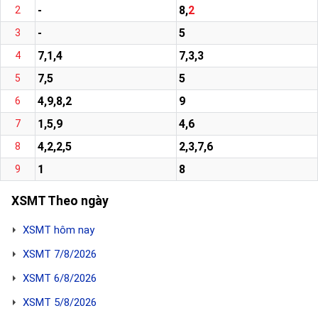
-
8,
2
2
-
5
3
7,1,4
7,3,3
4
7,5
5
5
4,9,8,2
9
6
1,5,9
4,6
7
4,2,2,5
2,3,7,6
8
1
8
9
XSMT Theo ngày
XSMT hôm nay
XSMT 7/8/2026
XSMT 6/8/2026
XSMT 5/8/2026