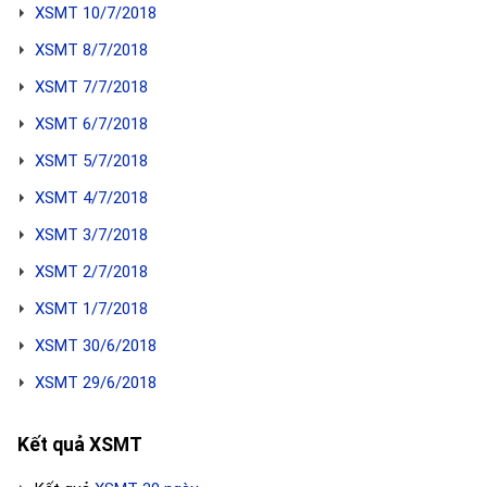
XSMT 10/7/2018
XSMT 8/7/2018
XSMT 7/7/2018
XSMT 6/7/2018
XSMT 5/7/2018
XSMT 4/7/2018
XSMT 3/7/2018
XSMT 2/7/2018
XSMT 1/7/2018
XSMT 30/6/2018
XSMT 29/6/2018
Kết quả XSMT