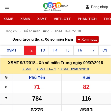
Đăng nhập
XSMB
XSMN
XSMT
VIETLOTT
PHÂN TÍCH
THỐ
Trang chủ
Xổ số miền Trung
XSMT 09/07/2018
Đang tường thuật Xổ số
miền Nam
➜ Xem ngay
XSMT
T2
T3
T4
T5
T6
T7
CN
XSMT 9/7/2018 - Xổ số miền Trung ngày 09/07/2018
XSMT
XSMT Thứ 2
XSMT 09/07/2018
G
Phú Yên
Huế
71
82
8
784
116
7
6275
4583