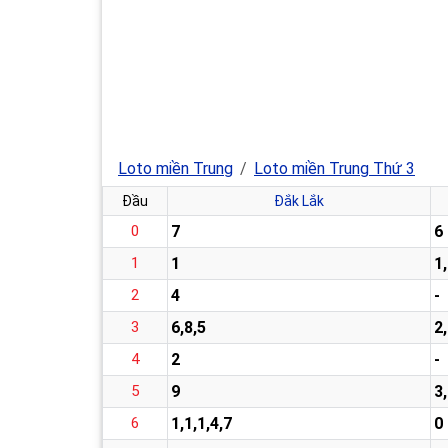
Loto miền Trung
Loto miền Trung Thứ 3
Đầu
Đắk Lắk
0
7
6
1
1
1
2
4
-
3
6,8,5
2,
4
2
-
5
9
3,
6
1,1,1,4,7
0