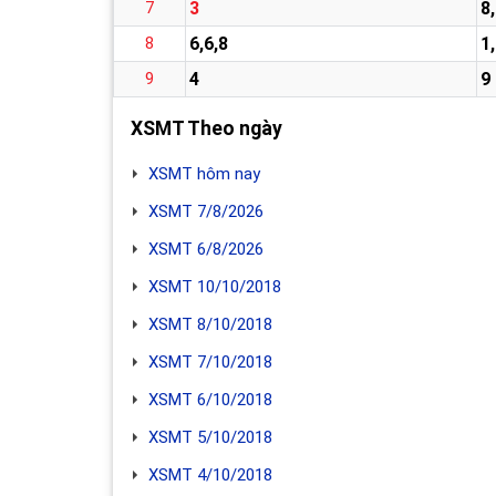
7
3
8,
8
6,6,8
1,
9
4
9
XSMT Theo ngày
XSMT hôm nay
XSMT 7/8/2026
XSMT 6/8/2026
XSMT 10/10/2018
XSMT 8/10/2018
XSMT 7/10/2018
XSMT 6/10/2018
XSMT 5/10/2018
XSMT 4/10/2018