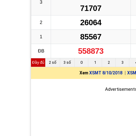
3
71707
26064
2
85567
1
558873
ĐB
Đầy đủ
2 số
3 số
0
1
2
3
Xem
XSMT 8/10/2018
XSM
Advertisement