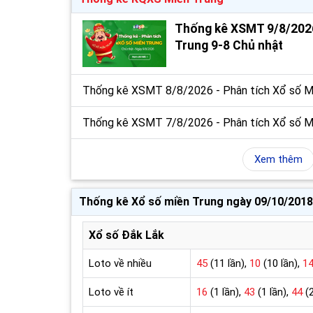
Thống kê XSMT 9/8/2026
Trung 9-8 Chủ nhật
Thống kê XSMT 8/8/2026 - Phân tích Xổ số M
Thống kê XSMT 7/8/2026 - Phân tích Xổ số M
Xem thêm
Thống kê Xổ số miền Trung ngày 09/10/2018
Xổ số Đắk Lắk
Loto về nhiều
45
(11 lần),
10
(10 lần),
1
Loto về ít
16
(1 lần),
43
(1 lần),
44
(2