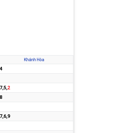
Khánh Hòa
,4
7,5,
2
,8
7,6,9