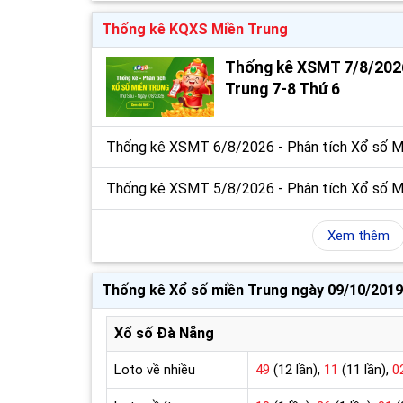
Thống kê KQXS Miền Trung
Thống kê XSMT 7/8/2026
Trung 7-8 Thứ 6
Thống kê XSMT 6/8/2026 - Phân tích Xổ số M
Thống kê XSMT 5/8/2026 - Phân tích Xổ số M
Xem thêm
Thống kê Xổ số miền Trung ngày 09/10/2019
Xổ số Đà Nẵng
Loto về nhiều
49
(12 lần),
11
(11 lần),
0