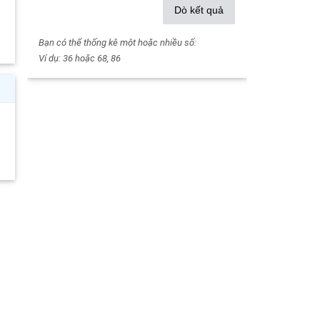
Dò kết quả
Bạn có thể thống kê một hoặc nhiều số:
Ví dụ: 36 hoặc 68, 86