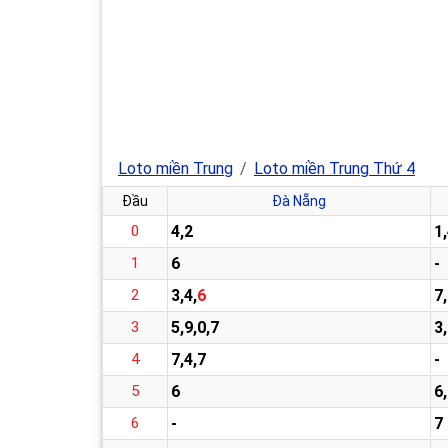
Loto miền Trung
Loto miền Trung Thứ 4
Đầu
Đà Nẵng
0
4,2
1
1
6
-
2
3,4,
6
7,
3
5,9,0,7
3
4
7,4,7
-
5
6
6,
6
-
7