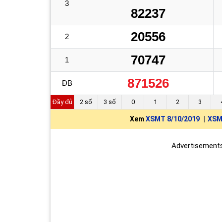
3
82237
20556
2
70747
1
871526
ĐB
Đầy đủ
2 số
3 số
0
1
2
3
Xem
XSMT 8/10/2019
XSM
Advertisement