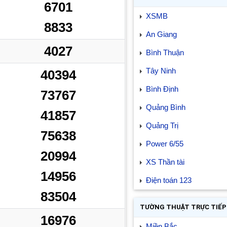
6701
XSMB
8833
An Giang
4027
Bình Thuận
Tây Ninh
40394
Bình Định
73767
Quảng Bình
41857
Quảng Trị
75638
Power 6/55
20994
XS Thần tài
14956
Điện toán 123
83504
TƯỜNG THUẬT TRỰC TIẾP
16976
Miền Bắc