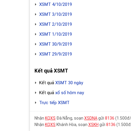
XSMT 4/10/2019
XSMT 3/10/2019
XSMT 2/10/2019
XSMT 1/10/2019
XSMT 30/9/2019
XSMT 29/9/2019
Kết quả XSMT
Kết quả
XSMT 30 ngày
Kết quả
xổ số hôm nay
Trực tiếp XSMT
Nhận
KQXS
Đà Nẵng, soạn
XSDNA
gửi
8136
(1.500đ
Nhận
KQXS
Khánh Hòa, soạn
XSKH
gửi
8136
(1.500