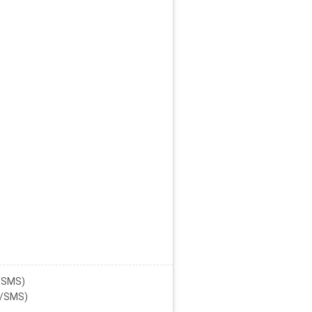
/SMS)
đ/SMS)