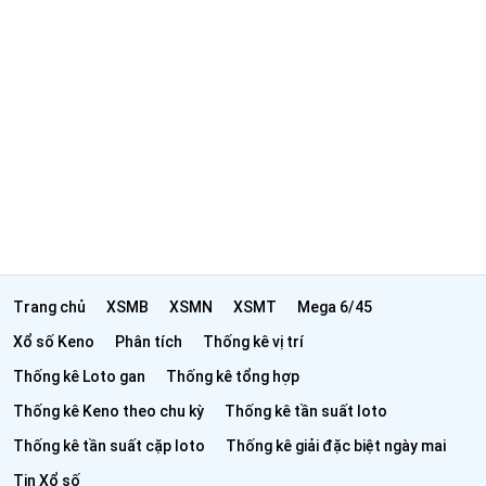
Trang chủ
XSMB
XSMN
XSMT
Mega 6/45
Xổ số Keno
Phân tích
Thống kê vị trí
Thống kê Loto gan
Thống kê tổng hợp
Thống kê Keno theo chu kỳ
Thống kê tần suất loto
Thống kê tần suất cặp loto
Thống kê giải đặc biệt ngày mai
Tin Xổ số