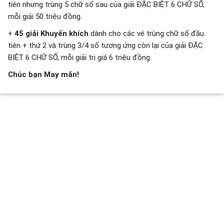
tiên nhưng trùng 5 chữ số sau của giải ĐẶC BIỆT 6 CHỮ SỐ,
mỗi giải 50 triệu đồng.
+
45 giải Khuyến khích
dành cho các vé trùng chữ số đầu
tiên + thứ 2 và trùng 3/4 số tương ứng còn lại của giải ĐẶC
BIỆT 6 CHỮ SỐ, mỗi giải trị giá 6 triệu đồng.
Chúc bạn May mắn!