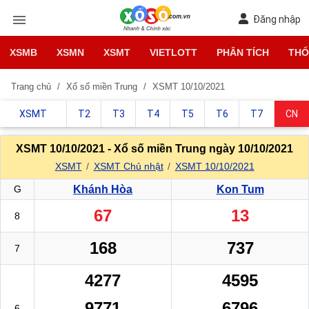
Đăng nhập
XSMB
XSMN
XSMT
VIETLOTT
PHÂN TÍCH
THỐ
Trang chủ
Xổ số miền Trung
XSMT 10/10/2021
XSMT
T2
T3
T4
T5
T6
T7
CN
XSMT 10/10/2021 - Xổ số miền Trung ngày 10/10/2021
XSMT
XSMT Chủ nhật
XSMT 10/10/2021
G
Khánh Hòa
Kon Tum
67
13
8
168
737
7
4277
4595
9771
6796
6