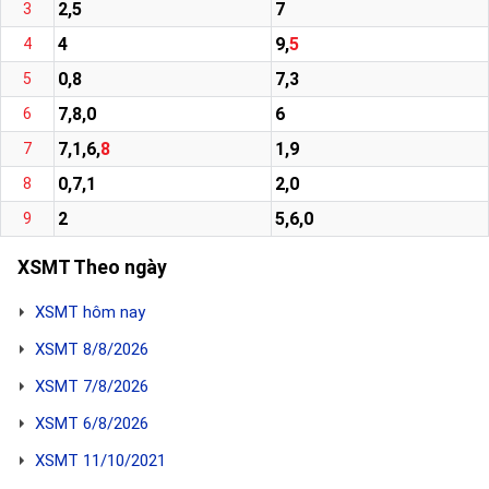
2,5
7
3
4
9,
5
4
0,8
7,3
5
7,8,0
6
6
7,1,6,
8
1,9
7
0,7,1
2,0
8
2
5,6,0
9
XSMT Theo ngày
XSMT hôm nay
XSMT 8/8/2026
XSMT 7/8/2026
XSMT 6/8/2026
XSMT 11/10/2021