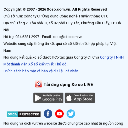
Copyright © 2007 - 2026 Xoso.com.vn, All Rights Reserved
Chủ sở hữu: Công ty CP Ứng dụng Công nghệ Truyền thông CTC
Địa chỉ: Tầng 2, Tòa nhà IC, số 82 phố Duy Tân, Phường Cầu Giấy, TP. Hà
Nội
Hỗ trợ: 024.6281.2997 - Email: xoso@ctc.com.vn
Website cung cấp thông tin kết quả xổ số kiến thiết hợp pháp tại Việt
Nam
Nội dung kết quả xổ số được hợp tác giữa Công ty CTC và
Công ty TNHH
Một thành viên Xổ số kiến thiết Thủ đô
.
Chính sách bảo mật và bảo vệ dữ liệu cá nhân
Tải ứng dụng Xo so LIVE
Nội dung và dịch vụ trên website được chúng tôi cập nhật từ nguồn công