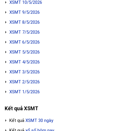
XSMT 10/5/2026
XSMT 9/5/2026
XSMT 8/5/2026
XSMT 7/5/2026
XSMT 6/5/2026
XSMT 5/5/2026
XSMT 4/5/2026
XSMT 3/5/2026
XSMT 2/5/2026
XSMT 1/5/2026
Kết quả XSMT
Kết quả
XSMT 30 ngày
Kết quả
xổ số hôm nay