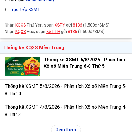
Trực tiếp XSMT
Nhận
KQXS
Phú Yên, soạn
XSPY
gửi
8136
(1.500đ/SMS)
Nhận
KQXS
Huế, soạn
XSTTH
gửi
8136
(1.500đ/SMS)
Thống kê KQXS Miền Trung
Thống kê XSMT 6/8/2026 - Phân tích
Xổ số Miền Trung 6-8 Thứ 5
Thống kê XSMT 5/8/2026 - Phân tích Xổ số Miền Trung 5-
8 Thứ 4
Thống kê XSMT 4/8/2026 - Phân tích Xổ số Miền Trung 4-
8 Thứ 3
Xem thêm