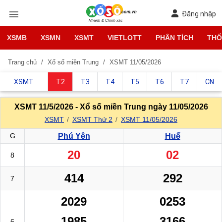
Đăng nhập
XSMB
XSMN
XSMT
VIETLOTT
PHÂN TÍCH
THỐ
Trang chủ
Xổ số miền Trung
XSMT 11/05/2026
XSMT
T2
T3
T4
T5
T6
T7
CN
XSMT 11/5/2026 - Xổ số miền Trung ngày 11/05/2026
XSMT
XSMT Thứ 2
XSMT 11/05/2026
G
Phú Yên
Huế
20
02
8
414
292
7
2029
0253
1985
3166
6