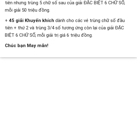
tiên nhưng trùng 5 chữ số sau của giải ĐẶC BIỆT 6 CHỮ SỐ,
mỗi giải 50 triệu đồng.
+
45 giải Khuyến khích
dành cho các vé trùng chữ số đầu
tiên + thứ 2 và trùng 3/4 số tương ứng còn lại của giải ĐẶC
BIỆT 6 CHỮ SỐ, mỗi giải trị giá 6 triệu đồng.
Chúc bạn May mắn!