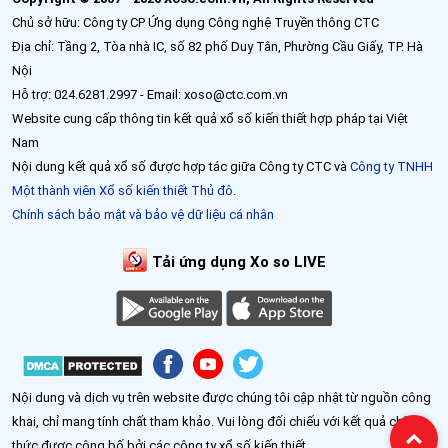
Chủ sở hữu: Công ty CP Ứng dụng Công nghệ Truyền thông CTC
Địa chỉ: Tầng 2, Tòa nhà IC, số 82 phố Duy Tân, Phường Cầu Giấy, TP. Hà
Nội
Hỗ trợ: 024.6281.2997 - Email: xoso@ctc.com.vn
Website cung cấp thông tin kết quả xổ số kiến thiết hợp pháp tại Việt
Nam
Nội dung kết quả xổ số được hợp tác giữa Công ty CTC và
Công ty TNHH
Một thành viên Xổ số kiến thiết Thủ đô
.
Chính sách bảo mật và bảo vệ dữ liệu cá nhân
Tải ứng dụng Xo so LIVE
Nội dung và dịch vụ trên website được chúng tôi cập nhật từ nguồn công
khai, chỉ mang tính chất tham khảo. Vui lòng đối chiếu với kết quả chính
thức được công bố bởi các công ty xổ số kiến thiết.