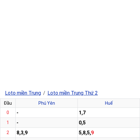
Loto miền Trung
Loto miền Trung Thứ 2
Đầu
Phú Yên
Huế
-
1,7
0
-
0,5
1
8,3,9
5,8,5,
9
2