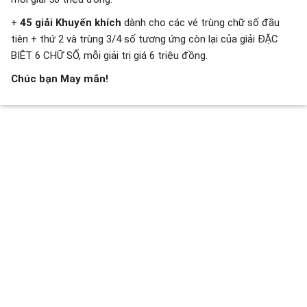
+
45 giải Khuyến khích
dành cho các vé trùng chữ số đầu
tiên + thứ 2 và trùng 3/4 số tương ứng còn lại của giải ĐẶC
BIỆT 6 CHỮ SỐ, mỗi giải trị giá 6 triệu đồng.
Chúc bạn May mắn!