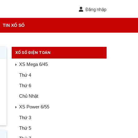
Đăng nhập
TIN XỔ SỐ
XỔ SỐ ĐIỆN TOÁN
XS Mega 6/45
Thứ 4
Thứ 6
Chủ Nhật
XS Power 6/55
Thứ 3
Thứ 5