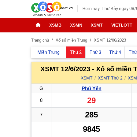
Hôm nay: Thứ Bảy ngày 08
XSMB
XSMN
XSMT
VIETLOTT
Trang chủ
Xổ số miền Trung
XSMT 12/06/2023
Miền Trung
Thứ 2
Thứ 3
Thứ 4
Thứ
XSMT 12/6/2023 - Xổ số miền T
XSMT
XSMT Thứ 2
XSM
G
Phú Yên
29
8
285
7
9845