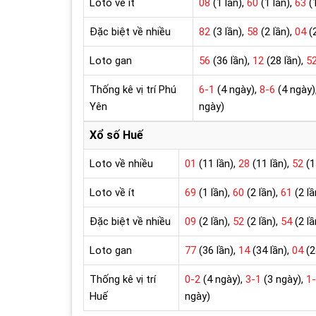
Loto về ít
08
(1 lần),
60
(1 lần),
63
(1
Đặc biệt về nhiều
82
(3 lần),
58
(2 lần),
04
(2
Loto gan
56
(36 lần),
12
(28 lần),
5
Thống kê vị trí Phú
6-1
(4 ngày),
8-6
(4 ngày)
Yên
ngày)
Xổ số Huế
Loto về nhiều
01
(11 lần),
28
(11 lần),
52
(1
Loto về ít
69
(1 lần),
60
(2 lần),
61
(2 lầ
Đặc biệt về nhiều
09
(2 lần),
52
(2 lần),
54
(2 lầ
Loto gan
77
(36 lần),
14
(34 lần),
04
(2
Thống kê vị trí
0-2
(4 ngày),
3-1
(3 ngày),
1
Huế
ngày)