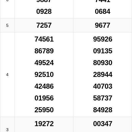
0928
0684
7257
9677
5
74561
95926
86789
09135
49524
80930
92510
28944
4
42486
40703
01956
58737
25950
84928
19272
00347
3