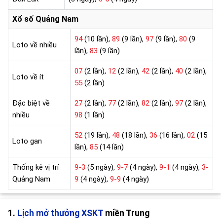
Xổ số Quảng Nam
94
(10 lần),
89
(9 lần),
97
(9 lần),
80
(9
Loto về nhiều
lần),
83
(9 lần)
07
(2 lần),
12
(2 lần),
42
(2 lần),
40
(2 lần),
Loto về ít
55
(2 lần)
Đặc biệt về
27
(2 lần),
77
(2 lần),
82
(2 lần),
97
(2 lần),
nhiều
98
(1 lần)
52
(19 lần),
48
(18 lần),
36
(16 lần),
02
(15
Loto gan
lần),
85
(14 lần)
Thống kê vị trí
9-3
(5 ngày),
9-7
(4 ngày),
9-1
(4 ngày),
3-
Quảng Nam
9
(4 ngày),
9-9
(4 ngày)
1.
Lịch mở thưởng XSKT
miền Trung