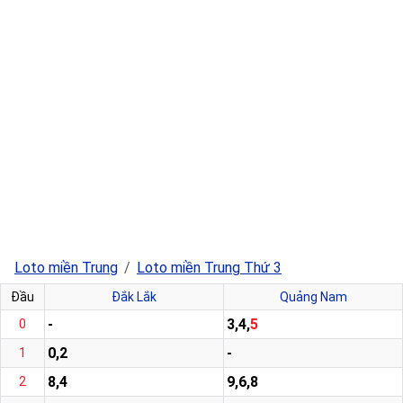
Loto miền Trung
Loto miền Trung Thứ 3
Đầu
Đắk Lắk
Quảng Nam
-
3,4,
5
0
0,2
-
1
8,4
9,6,8
2