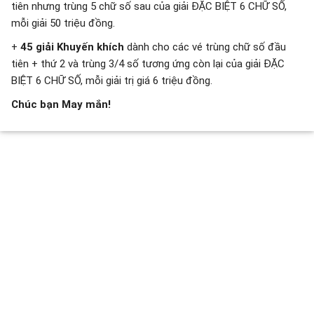
tiên nhưng trùng 5 chữ số sau của giải ĐẶC BIỆT 6 CHỮ SỐ,
mỗi giải 50 triệu đồng.
+
45 giải Khuyến khích
dành cho các vé trùng chữ số đầu
tiên + thứ 2 và trùng 3/4 số tương ứng còn lại của giải ĐẶC
BIỆT 6 CHỮ SỐ, mỗi giải trị giá 6 triệu đồng.
Chúc bạn May mắn!