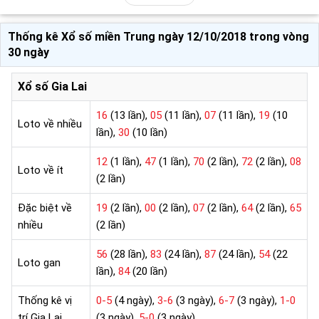
Thống kê Xổ số miền Trung ngày 12/10/2018 trong vòng
30 ngày
Xổ số Gia Lai
16
(13 lần),
05
(11 lần),
07
(11 lần),
19
(10
Loto về nhiều
lần),
30
(10 lần)
12
(1 lần),
47
(1 lần),
70
(2 lần),
72
(2 lần),
08
Loto về ít
(2 lần)
Đặc biệt về
19
(2 lần),
00
(2 lần),
07
(2 lần),
64
(2 lần),
65
nhiều
(2 lần)
56
(28 lần),
83
(24 lần),
87
(24 lần),
54
(22
Loto gan
lần),
84
(20 lần)
Thống kê vị
0-5
(4 ngày),
3-6
(3 ngày),
6-7
(3 ngày),
1-0
trí Gia Lai
(3 ngày),
5-0
(3 ngày)