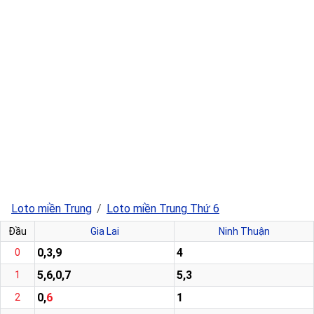
Loto miền Trung
Loto miền Trung Thứ 6
Đầu
Gia Lai
Ninh Thuận
0,3,9
4
0
5,6,0,7
5,3
1
0,
6
1
2