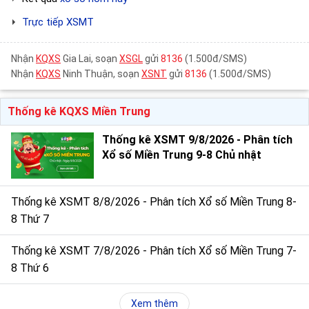
Trực tiếp XSMT
Nhận
KQXS
Gia Lai, soạn
XSGL
gửi
8136
(1.500đ/SMS)
Nhận
KQXS
Ninh Thuận, soạn
XSNT
gửi
8136
(1.500đ/SMS)
Thống kê KQXS Miền Trung
Thống kê XSMT 9/8/2026 - Phân tích
Xổ số Miền Trung 9-8 Chủ nhật
Thống kê XSMT 8/8/2026 - Phân tích Xổ số Miền Trung 8-
8 Thứ 7
Thống kê XSMT 7/8/2026 - Phân tích Xổ số Miền Trung 7-
8 Thứ 6
Xem thêm