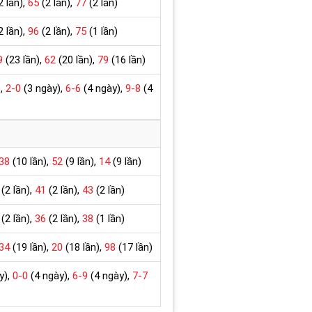
2 lần),
65
(2 lần),
77
(2 lần)
2 lần),
96
(2 lần),
75
(1 lần)
9
(23 lần),
62
(20 lần),
79
(16 lần)
),
2-0
(3 ngày),
6-6
(4 ngày),
9-8
(4
38
(10 lần),
52
(9 lần),
14
(9 lần)
(2 lần),
41
(2 lần),
43
(2 lần)
(2 lần),
36
(2 lần),
38
(1 lần)
34
(19 lần),
20
(18 lần),
98
(17 lần)
y),
0-0
(4 ngày),
6-9
(4 ngày),
7-7