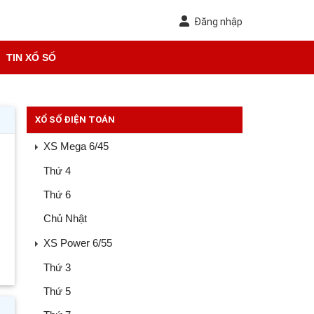
Đăng nhập
TIN XỔ SỐ
XỔ SỐ ĐIỆN TOÁN
XS Mega 6/45
Thứ 4
Thứ 6
Chủ Nhật
XS Power 6/55
Thứ 3
Thứ 5