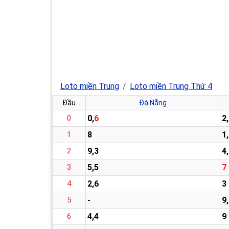
Loto miền Trung
Loto miền Trung Thứ 4
Đầu
Đà Nẵng
0
0,
6
2,
1
8
1,
2
9,3
4
3
5,5
7
4
2,6
3
5
-
9
6
4,4
9