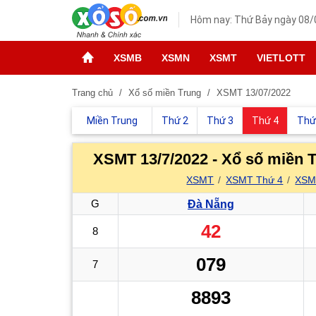
Hôm nay: Thứ Bảy ngày 08
XSMB
XSMN
XSMT
VIETLOTT
Trang chủ
Xổ số miền Trung
XSMT 13/07/2022
Miền Trung
Thứ 2
Thứ 3
Thứ 4
Thứ
XSMT 13/7/2022 - Xổ số miền T
XSMT
XSMT Thứ 4
XSM
G
Đà Nẵng
42
8
079
7
8893