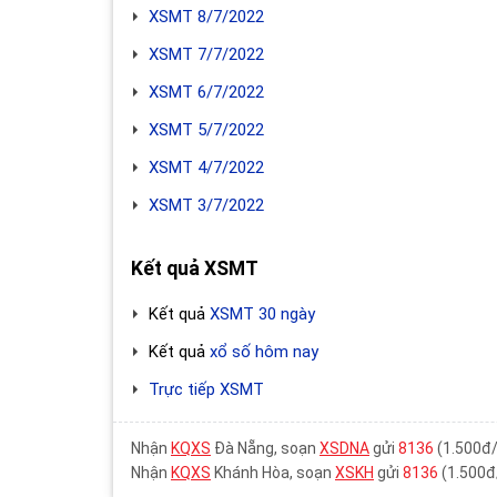
XSMT 8/7/2022
XSMT 7/7/2022
XSMT 6/7/2022
XSMT 5/7/2022
XSMT 4/7/2022
XSMT 3/7/2022
Kết quả XSMT
Kết quả
XSMT 30 ngày
Kết quả
xổ số hôm nay
Trực tiếp XSMT
Nhận
KQXS
Đà Nẵng, soạn
XSDNA
gửi
8136
(1.500đ
Nhận
KQXS
Khánh Hòa, soạn
XSKH
gửi
8136
(1.500