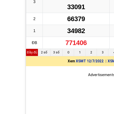
3
33091
66379
2
34982
1
771406
ĐB
Đầy đủ
2 số
3 số
0
1
2
3
Xem
XSMT 12/7/2022
XSM
Advertisement