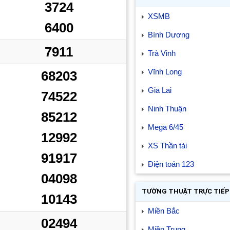
3724
XSMB
6400
Bình Dương
7911
Trà Vinh
Vĩnh Long
68203
Gia Lai
74522
Ninh Thuận
85212
Mega 6/45
12992
XS Thần tài
91917
Điện toán 123
04098
TƯỜNG THUẬT TRỰC TIẾP
10143
Miền Bắc
02494
Miền Trung