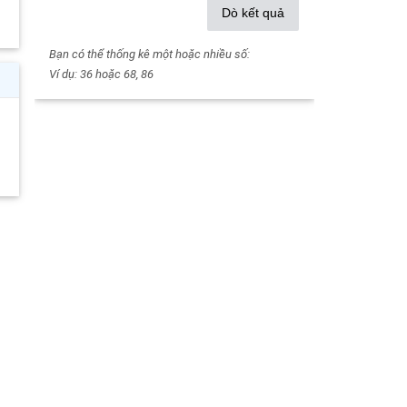
Dò kết quả
Bạn có thể thống kê một hoặc nhiều số:
Ví dụ: 36 hoặc 68, 86