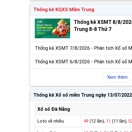
Thống kê KQXS Miền Trung
Thống kê XSMT 8/8/2026
Trung 8-8 Thứ 7
Thống kê XSMT 7/8/2026 - Phân tích Xổ số M
Thống kê XSMT 6/8/2026 - Phân tích Xổ số M
Xem thêm
Thống kê Xổ số miền Trung ngày 13/07/2022
Xổ số Đà Nẵng
Loto về nhiều
49
(12 lần),
11
(11 lần),
0