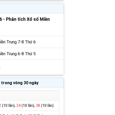
 - Phân tích Xổ số Miền
iền Trung 7-8 Thứ 6
iền Trung 6-8 Thứ 5
 trong vòng 30 ngày
2
(10 lần),
24
(10 lần),
38
(10 lần)