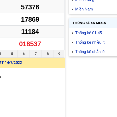
57376
Miền Nam
17869
THỐNG KÊ XS MEGA
11184
Thống kê 01-45
018537
Thống kê nhiều ít
Thống kê chẵn lẻ
4
5
6
7
8
9
T 14/7/2022
s