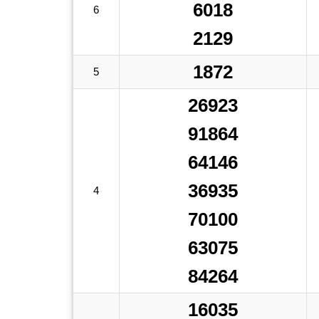
6018
6
2129
1872
5
26923
91864
64146
36935
4
70100
63075
84264
16035