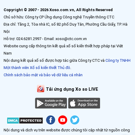
Copyright © 2007 - 2026 Xoso.com.vn, All Rights Reserved
Chủ sở hữu: Công ty CP Ứng dụng Công nghệ Truyền thông CTC
Địa chỉ: Tầng 2, Tòa nhà IC, số 82 phố Duy Tân, Phường Cầu Giấy, TP. Hà
Nội
Hỗ trợ: 024.6281.2997 - Email: xoso@ctc.com.vn
Website cung cấp thông tin kết quả xổ số kiến thiết hợp pháp tại Việt
Nam
Nội dung kết quả xổ số được hợp tác giữa Công ty CTC và
Công ty TNHH
Một thành viên Xổ số kiến thiết Thủ đô
.
Chính sách bảo mật và bảo vệ dữ liệu cá nhân
Tải ứng dụng Xo so LIVE
Nội dung và dịch vụ trên website được chúng tôi cập nhật từ nguồn công