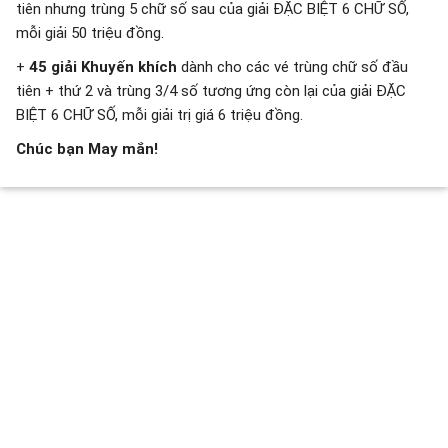
tiên nhưng trùng 5 chữ số sau của giải ĐẶC BIỆT 6 CHỮ SỐ,
mỗi giải 50 triệu đồng.
+
45 giải Khuyến khích
dành cho các vé trùng chữ số đầu
tiên + thứ 2 và trùng 3/4 số tương ứng còn lại của giải ĐẶC
BIỆT 6 CHỮ SỐ, mỗi giải trị giá 6 triệu đồng.
Chúc bạn May mắn!