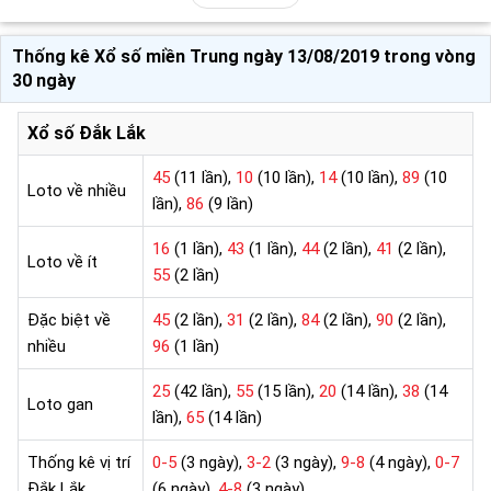
Thống kê Xổ số miền Trung ngày 13/08/2019 trong vòng
30 ngày
Xổ số Đắk Lắk
45
(11 lần),
10
(10 lần),
14
(10 lần),
89
(10
Loto về nhiều
lần),
86
(9 lần)
16
(1 lần),
43
(1 lần),
44
(2 lần),
41
(2 lần),
Loto về ít
55
(2 lần)
Đặc biệt về
45
(2 lần),
31
(2 lần),
84
(2 lần),
90
(2 lần),
nhiều
96
(1 lần)
25
(42 lần),
55
(15 lần),
20
(14 lần),
38
(14
Loto gan
lần),
65
(14 lần)
Thống kê vị trí
0-5
(3 ngày),
3-2
(3 ngày),
9-8
(4 ngày),
0-7
Đắk Lắk
(6 ngày),
4-8
(3 ngày)