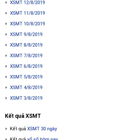
XSMT 12/8/2019
XSMT 11/8/2019
XSMT 10/8/2019
XSMT 9/8/2019
XSMT 8/8/2019
XSMT 7/8/2019
XSMT 6/8/2019
XSMT 5/8/2019
XSMT 4/8/2019
XSMT 3/8/2019
Kết quả XSMT
Kết quả
XSMT 30 ngày
Kết quả
xổ số hôm nay