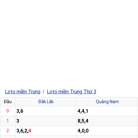
Loto miền Trung
Loto miền Trung Thứ 3
Đầu
Đắk Lắk
Quảng Nam
3,6
4,4,1
0
3
8,5,4
1
3,6,2,
4
4,0,0
2