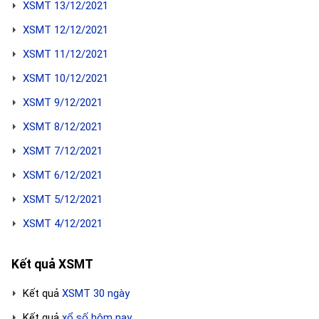
XSMT 13/12/2021
XSMT 12/12/2021
XSMT 11/12/2021
XSMT 10/12/2021
XSMT 9/12/2021
XSMT 8/12/2021
XSMT 7/12/2021
XSMT 6/12/2021
XSMT 5/12/2021
XSMT 4/12/2021
Kết quả XSMT
Kết quả
XSMT 30 ngày
Kết quả
xổ số hôm nay