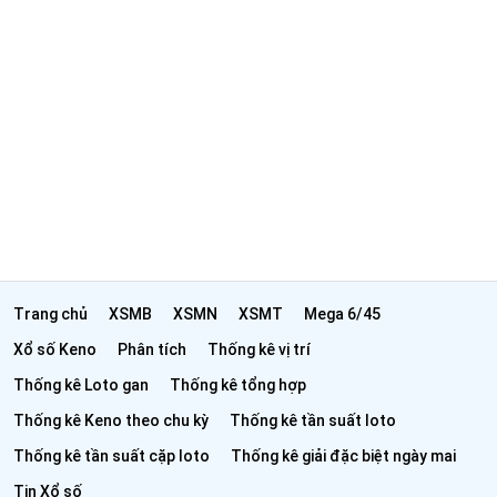
Trang chủ
XSMB
XSMN
XSMT
Mega 6/45
Xổ số Keno
Phân tích
Thống kê vị trí
Thống kê Loto gan
Thống kê tổng hợp
Thống kê Keno theo chu kỳ
Thống kê tần suất loto
Thống kê tần suất cặp loto
Thống kê giải đặc biệt ngày mai
Tin Xổ số