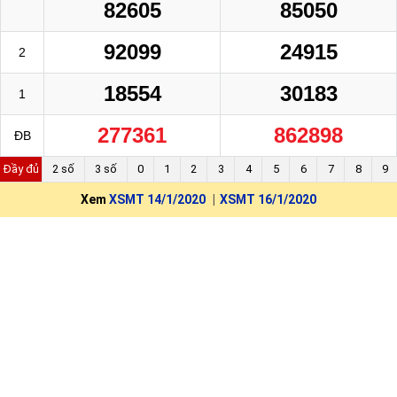
82605
85050
92099
24915
2
18554
30183
1
277361
862898
ĐB
Đầy đủ
2 số
3 số
0
1
2
3
4
5
6
7
8
9
Xem
XSMT 14/1/2020
XSMT 16/1/2020