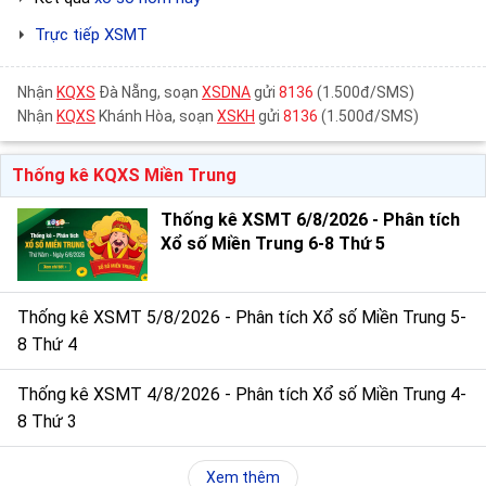
Trực tiếp XSMT
Nhận
KQXS
Đà Nẵng, soạn
XSDNA
gửi
8136
(1.500đ/SMS)
Nhận
KQXS
Khánh Hòa, soạn
XSKH
gửi
8136
(1.500đ/SMS)
Thống kê KQXS Miền Trung
Thống kê XSMT 6/8/2026 - Phân tích
Xổ số Miền Trung 6-8 Thứ 5
Thống kê XSMT 5/8/2026 - Phân tích Xổ số Miền Trung 5-
8 Thứ 4
Thống kê XSMT 4/8/2026 - Phân tích Xổ số Miền Trung 4-
8 Thứ 3
Xem thêm