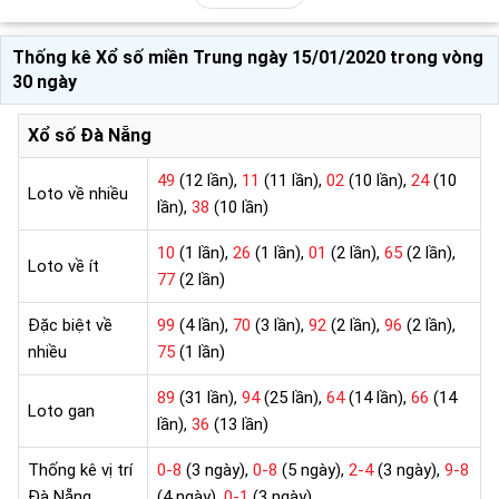
Thống kê Xổ số miền Trung ngày 15/01/2020 trong vòng
30 ngày
Xổ số Đà Nẵng
49
(12 lần),
11
(11 lần),
02
(10 lần),
24
(10
Loto về nhiều
lần),
38
(10 lần)
10
(1 lần),
26
(1 lần),
01
(2 lần),
65
(2 lần),
Loto về ít
77
(2 lần)
Đặc biệt về
99
(4 lần),
70
(3 lần),
92
(2 lần),
96
(2 lần),
nhiều
75
(1 lần)
89
(31 lần),
94
(25 lần),
64
(14 lần),
66
(14
Loto gan
lần),
36
(13 lần)
Thống kê vị trí
0-8
(3 ngày),
0-8
(5 ngày),
2-4
(3 ngày),
9-8
Đà Nẵng
(4 ngày),
0-1
(3 ngày)