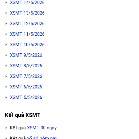
XSMT 14/5/2026
XSMT 13/5/2026
XSMT 12/5/2026
XSMT 11/5/2026
XSMT 10/5/2026
XSMT 9/5/2026
XSMT 8/5/2026
XSMT 7/5/2026
XSMT 6/5/2026
XSMT 5/5/2026
Kết quả XSMT
Kết quả
XSMT 30 ngày
Kết quả
xổ số hôm nay