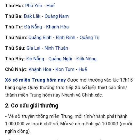
Thứ Hai:
Phú Yên
-
Huế
Thứ Ba:
Đắk Lắk
-
Quảng Nam
Thứ Tư:
Đà Nẵng
-
Khánh Hòa
Thứ Năm:
Quảng Bình
-
Bình Định
-
Quảng Trị
Thứ Sáu:
Gia Lai
-
Ninh Thuận
Thứ Bảy:
Đà Nẵng
-
Quảng Ngãi
-
Đắk Nông
Chủ Nhật:
Khánh Hòa
-
Kon Tum
-
Huế
Xổ số miền Trung hôm nay
được mở thưởng vào lúc 17h15'
hàng ngày, Quay thưởng trực tiếp Xổ số kiến thiết các tỉnh/
thành miền Trung hôm nay Nhanh và Chính xác.
2. Cơ cấu giải thưởng
- Vé số truyền thống miền Trung, mỗi tỉnh/thành phát hành
1.000.000 vé loại 6 chữ số. Mỗi vé có mệnh giá 10.000đ (mười
nghìn đồng).