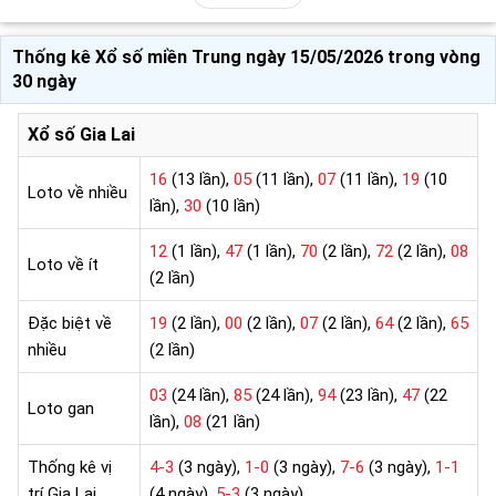
Thống kê Xổ số miền Trung ngày 15/05/2026 trong vòng
30 ngày
Xổ số Gia Lai
16
(13 lần),
05
(11 lần),
07
(11 lần),
19
(10
Loto về nhiều
lần),
30
(10 lần)
12
(1 lần),
47
(1 lần),
70
(2 lần),
72
(2 lần),
08
Loto về ít
(2 lần)
Đặc biệt về
19
(2 lần),
00
(2 lần),
07
(2 lần),
64
(2 lần),
65
nhiều
(2 lần)
03
(24 lần),
85
(24 lần),
94
(23 lần),
47
(22
Loto gan
lần),
08
(21 lần)
Thống kê vị
4-3
(3 ngày),
1-0
(3 ngày),
7-6
(3 ngày),
1-1
trí Gia Lai
(4 ngày),
5-3
(3 ngày)