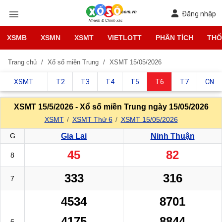
Đăng nhập
XSMB
XSMN
XSMT
VIETLOTT
PHÂN TÍCH
THỐ
Trang chủ
Xổ số miền Trung
XSMT 15/05/2026
XSMT
T2
T3
T4
T5
T6
T7
CN
XSMT 15/5/2026 - Xổ số miền Trung ngày 15/05/2026
XSMT
XSMT Thứ 6
XSMT 15/05/2026
G
Gia Lai
Ninh Thuận
45
82
8
333
316
7
4534
8701
4175
8844
6