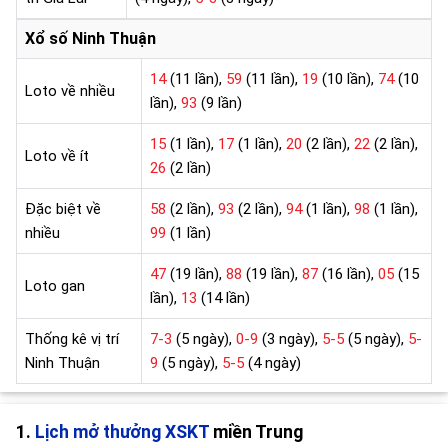
Xổ số Ninh Thuận
14
(11 lần),
59
(11 lần),
19
(10 lần),
74
(10
Loto về nhiều
lần),
93
(9 lần)
15
(1 lần),
17
(1 lần),
20
(2 lần),
22
(2 lần),
Loto về ít
26
(2 lần)
Đặc biệt về
58
(2 lần),
93
(2 lần),
94
(1 lần),
98
(1 lần),
nhiều
99
(1 lần)
47
(19 lần),
88
(19 lần),
87
(16 lần),
05
(15
Loto gan
lần),
13
(14 lần)
Thống kê vị trí
7-3
(5 ngày),
0-9
(3 ngày),
5-5
(5 ngày),
5-
Ninh Thuận
9
(5 ngày),
5-5
(4 ngày)
1.
Lịch mở thưởng XSKT
miền Trung