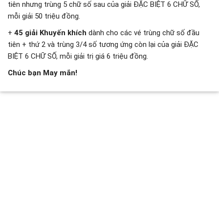
tiên nhưng trùng 5 chữ số sau của giải ĐẶC BIỆT 6 CHỮ SỐ,
mỗi giải 50 triệu đồng.
+
45 giải Khuyến khích
dành cho các vé trùng chữ số đầu
tiên + thứ 2 và trùng 3/4 số tương ứng còn lại của giải ĐẶC
BIỆT 6 CHỮ SỐ, mỗi giải trị giá 6 triệu đồng.
Chúc bạn May mắn!