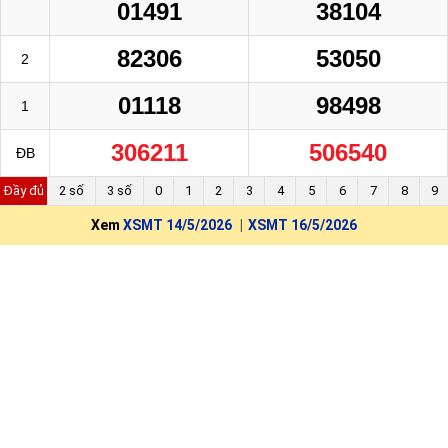
01491
38104
82306
53050
2
01118
98498
1
306211
506540
ĐB
Đầy đủ
2 số
3 số
0
1
2
3
4
5
6
7
8
9
Xem
XSMT 14/5/2026
XSMT 16/5/2026