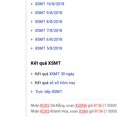
XSMT 10/8/2018
XSMT 9/8/2018
XSMT 8/8/2018
XSMT 7/8/2018
XSMT 6/8/2018
XSMT 5/8/2018
Kết quả XSMT
Kết quả
XSMT 30 ngày
Kết quả
xổ số hôm nay
Trực tiếp XSMT
Nhận
KQXS
Đà Nẵng, soạn
XSDNA
gửi
8136
(1.500đ
Nhận
KQXS
Khánh Hòa, soạn
XSKH
gửi
8136
(1.500