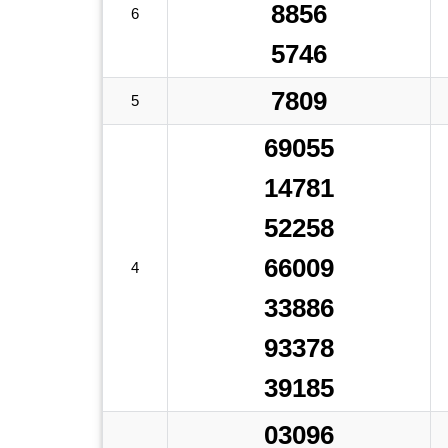
8856
6
5746
7809
5
69055
14781
52258
66009
4
33886
93378
39185
03096