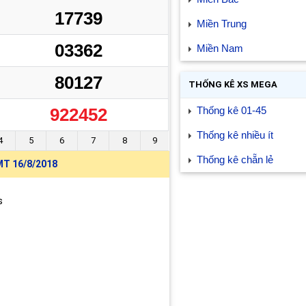
17739
Miền Trung
03362
Miền Nam
80127
THỐNG KÊ XS MEGA
922452
Thống kê 01-45
Thống kê nhiều ít
4
5
6
7
8
9
Thống kê chẵn lẻ
T 16/8/2018
s