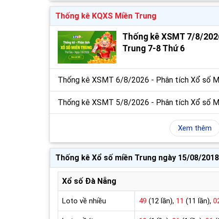
Thống kê KQXS Miền Trung
Thống kê XSMT 7/8/2026
Trung 7-8 Thứ 6
Thống kê XSMT 6/8/2026 - Phân tích Xổ số M
Thống kê XSMT 5/8/2026 - Phân tích Xổ số M
Xem thêm
Thống kê Xổ số miền Trung ngày 15/08/2018
Xổ số Đà Nẵng
Loto về nhiều
49
(12 lần),
11
(11 lần),
0