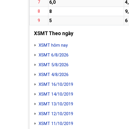
7
6,0
4
8
8
9,
9
5
6
XSMT Theo ngày
XSMT hôm nay
XSMT 6/8/2026
XSMT 5/8/2026
XSMT 4/8/2026
XSMT 16/10/2019
XSMT 14/10/2019
XSMT 13/10/2019
XSMT 12/10/2019
XSMT 11/10/2019