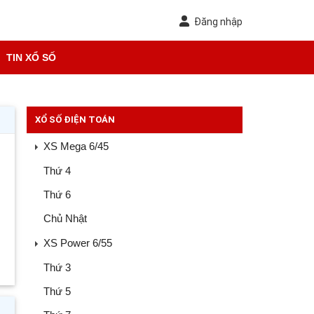
Đăng nhập
TIN XỔ SỐ
XỔ SỐ ĐIỆN TOÁN
XS Mega 6/45
Thứ 4
Thứ 6
Chủ Nhật
XS Power 6/55
Thứ 3
Thứ 5