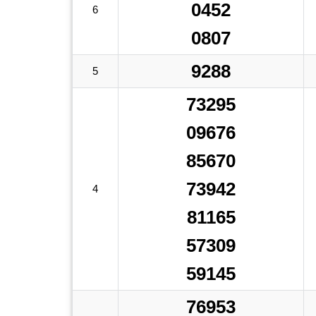
0452
6
0807
9288
5
73295
09676
85670
73942
4
81165
57309
59145
76953