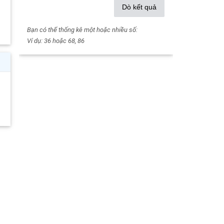
Dò kết quả
Bạn có thể thống kê một hoặc nhiều số:
Ví dụ: 36 hoặc 68, 86