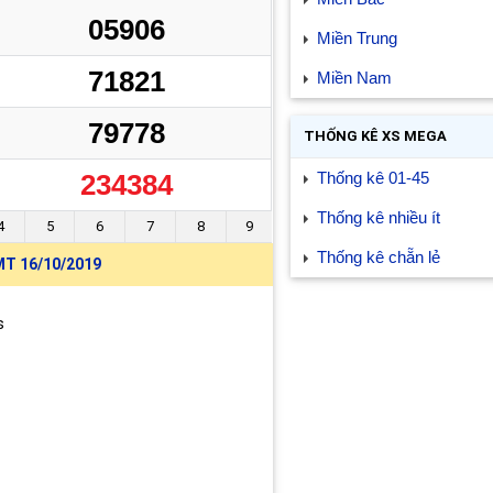
05906
Miền Trung
71821
Miền Nam
79778
THỐNG KÊ XS MEGA
234384
Thống kê 01-45
Thống kê nhiều ít
4
5
6
7
8
9
Thống kê chẵn lẻ
T 16/10/2019
s