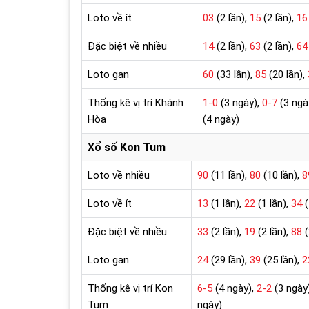
Loto về ít
03
(2 lần),
15
(2 lần),
16
Đặc biệt về nhiều
14
(2 lần),
63
(2 lần),
64
Loto gan
60
(33 lần),
85
(20 lần),
Thống kê vị trí Khánh
1-0
(3 ngày),
0-7
(3 ngà
Hòa
(4 ngày)
Xổ số Kon Tum
Loto về nhiều
90
(11 lần),
80
(10 lần),
8
Loto về ít
13
(1 lần),
22
(1 lần),
34
(
Đặc biệt về nhiều
33
(2 lần),
19
(2 lần),
88
(
Loto gan
24
(29 lần),
39
(25 lần),
2
Thống kê vị trí Kon
6-5
(4 ngày),
2-2
(3 ngày
Tum
ngày)