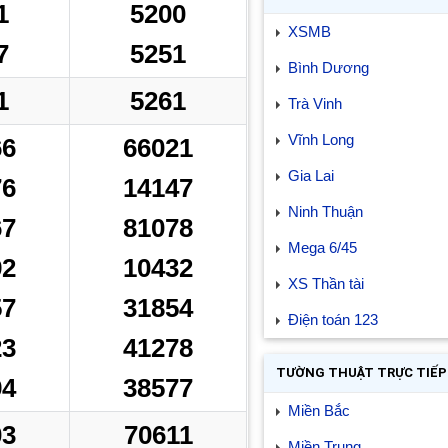
1
5200
XSMB
7
5251
Bình Dương
1
5261
Trà Vinh
Vĩnh Long
66
66021
Gia Lai
76
14147
Ninh Thuận
67
81078
Mega 6/45
92
10432
XS Thần tài
57
31854
Điện toán 123
23
41278
TƯỜNG THUẬT TRỰC TIẾP
94
38577
Miền Bắc
03
70611
Miền Trung