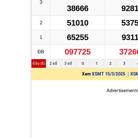
3
38666
928
51010
537
2
65255
931
1
097725
3726
ĐB
Đầy đủ
2 số
3 số
0
1
2
3
Xem
XSMT 15/3/2025
XSM
Advertisement