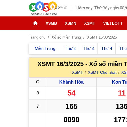
Hôm nay: Thứ Bảy ngày 08
XSMB
XSMN
XSMT
VIETLOTT
Trang chủ
Xổ số miền Trung
XSMT 16/03/2025
Miền Trung
Thứ 2
Thứ 3
Thứ 4
Thứ
XSMT 16/3/2025 - Xổ số miền T
XSMT
XSMT Chủ nhật
XS
G
Khánh Hòa
Kon T
54
11
8
165
13
7
0090
177