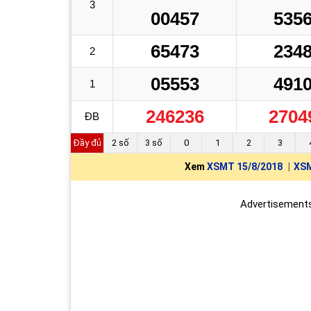
3
00457
535
65473
234
2
05553
491
1
246236
2704
ĐB
Đầy đủ
2 số
3 số
0
1
2
3
Xem
XSMT 15/8/2018
XSM
Advertisement