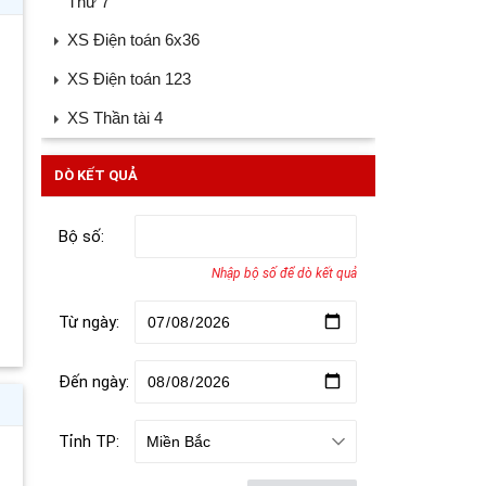
Thứ 7
XS Điện toán 6x36
XS Điện toán 123
XS Thần tài 4
DÒ KẾT QUẢ
Bộ số:
Nhập bộ số để dò kết quả
Từ ngày:
Đến ngày:
Tỉnh TP: