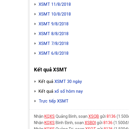
XSMT 11/8/2018
XSMT 10/8/2018
XSMT 9/8/2018
XSMT 8/8/2018
XSMT 7/8/2018
XSMT 6/8/2018
Kết quả XSMT
Kết quả
XSMT 30 ngày
Kết quả
xổ số hôm nay
Trực tiếp XSMT
Nhận
KQXS
Quảng Bình, soạn
XSQB
gửi
8136
(1.50
Nhận
KQXS
Bình Định, soạn
XSBDI
gửi
8136
(1.500đ