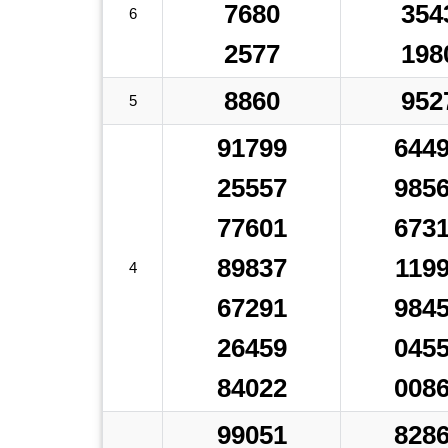
7680
354
6
2577
198
8860
952
5
91799
644
25557
985
77601
673
89837
119
4
67291
984
26459
045
84022
008
99051
828