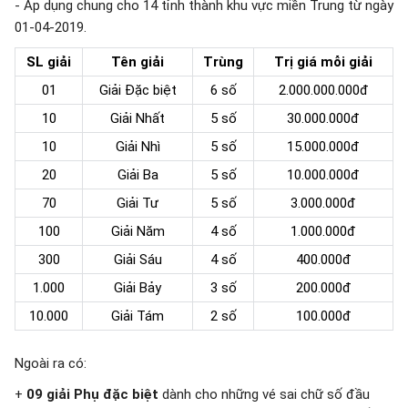
- Áp dụng chung cho 14 tỉnh thành khu vực miền Trung từ ngày
01-04-2019.
SL giải
Tên giải
Trùng
Trị giá mỗi giải
01
Giải Đặc biệt
6 số
2.000.000.000đ
10
Giải Nhất
5 số
30.000.000đ
10
Giải Nhì
5 số
15.000.000đ
20
Giải Ba
5 số
10.000.000đ
70
Giải Tư
5 số
3.000.000đ
100
Giải Năm
4 số
1.000.000đ
300
Giải Sáu
4 số
400.000đ
1.000
Giải Bảy
3 số
200.000đ
10.000
Giải Tám
2 số
100.000đ
Ngoài ra có:
+
09 giải Phụ đặc biệt
dành cho những vé sai chữ số đầu