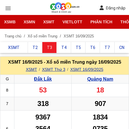
Đăng nhập
XSMB
XSMN
XSMT
VIETLOTT
PHÂN TÍCH
THỐ
Trang chủ
Xổ số miền Trung
XSMT 16/09/2025
XSMT
T2
T3
T4
T5
T6
T7
CN
XSMT 16/9/2025 - Xổ số miền Trung ngày 16/09/2025
XSMT
XSMT Thứ 3
XSMT 16/09/2025
G
Đắk Lắk
Quảng Nam
53
18
8
318
907
7
9367
1834
3564
0735
6