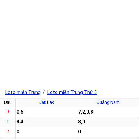
Loto miền Trung
Loto miền Trung Thứ 3
Đầu
Đắk Lắk
Quảng Nam
0,6
7,2,0,8
0
8,4
8,0
1
0
0
2