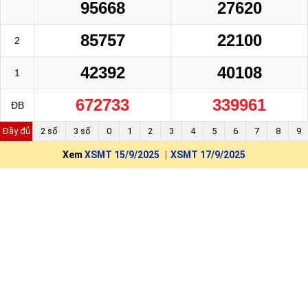
95668
27620
85757
22100
2
42392
40108
1
672733
339961
ĐB
Đầy đủ
2 số
3 số
0
1
2
3
4
5
6
7
8
9
Xem
XSMT 15/9/2025
XSMT 17/9/2025