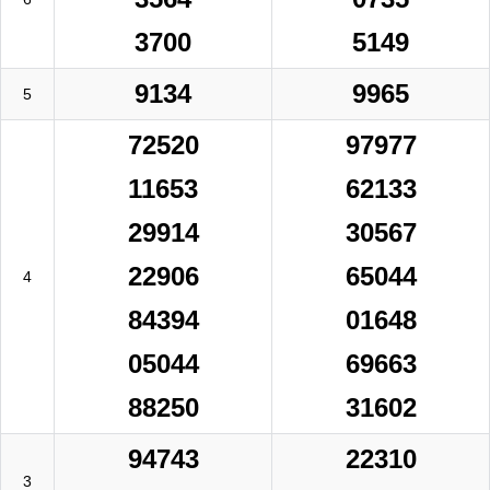
3700
5149
9134
9965
5
72520
97977
11653
62133
29914
30567
22906
65044
4
84394
01648
05044
69663
88250
31602
94743
22310
3