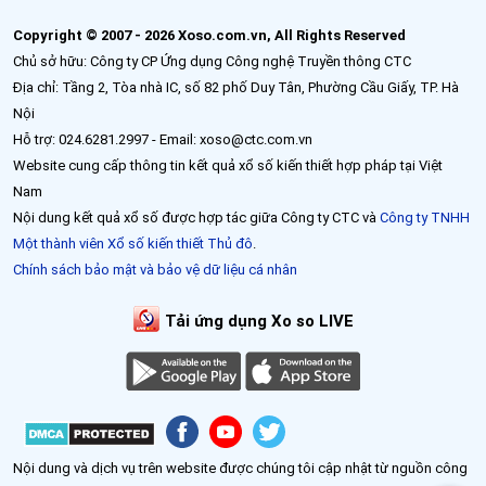
Copyright © 2007 - 2026 Xoso.com.vn, All Rights Reserved
Chủ sở hữu: Công ty CP Ứng dụng Công nghệ Truyền thông CTC
Địa chỉ: Tầng 2, Tòa nhà IC, số 82 phố Duy Tân, Phường Cầu Giấy, TP. Hà
Nội
Hỗ trợ: 024.6281.2997 - Email: xoso@ctc.com.vn
Website cung cấp thông tin kết quả xổ số kiến thiết hợp pháp tại Việt
Nam
Nội dung kết quả xổ số được hợp tác giữa Công ty CTC và
Công ty TNHH
Một thành viên Xổ số kiến thiết Thủ đô
.
Chính sách bảo mật và bảo vệ dữ liệu cá nhân
Tải ứng dụng Xo so LIVE
Nội dung và dịch vụ trên website được chúng tôi cập nhật từ nguồn công