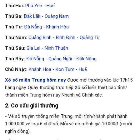
Thứ Hai:
Phú Yên
-
Huế
Thứ Ba:
Đắk Lắk
-
Quảng Nam
Thứ Tư:
Đà Nẵng
-
Khánh Hòa
Thứ Năm:
Quảng Bình
-
Bình Định
-
Quảng Trị
Thứ Sáu:
Gia Lai
-
Ninh Thuận
Thứ Bảy:
Đà Nẵng
-
Quảng Ngãi
-
Đắk Nông
Chủ Nhật:
Khánh Hòa
-
Kon Tum
-
Huế
Xổ số miền Trung hôm nay
được mở thưởng vào lúc 17h15'
hàng ngày, Quay thưởng trực tiếp Xổ số kiến thiết các tỉnh/
thành miền Trung hôm nay Nhanh và Chính xác.
2. Cơ cấu giải thưởng
- Vé số truyền thống miền Trung, mỗi tỉnh/thành phát hành
1.000.000 vé loại 6 chữ số. Mỗi vé có mệnh giá 10.000đ (mười
nghìn đồng).