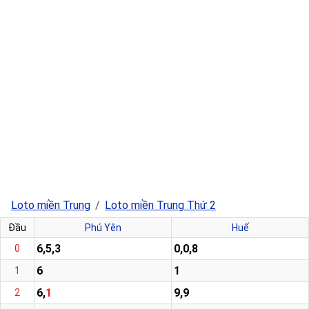
Loto miền Trung
Loto miền Trung Thứ 2
Đầu
Phú Yên
Huế
6,5,3
0,0,8
0
6
1
1
6,
1
9,9
2