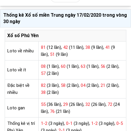
Thống kê Xổ số miền Trung ngày 17/02/2020 trong vòng
30 ngày
Xổ số Phú Yên
81
(12 lần),
42
(11 lần),
38
(9 lần),
41
(9
Loto về nhiều
lần),
51
(9 lần)
08
(1 lần),
60
(1 lần),
63
(1 lần),
56
(2 lần),
Loto về ít
57
(2 lần)
Đặc biệt về
82
(3 lần),
58
(2 lần),
04
(2 lần),
21
(2 lần),
nhiều
38
(2 lần)
55
(36 lần),
29
(26 lần),
32
(26 lần),
72
(24
Loto gan
lần),
76
(21 lần)
Thống kê vị trí
1-2
(3 ngày),
0-1
(3 ngày),
1-2
(3 ngày),
0-5
Phú Yên
(3 ngày),
2-1
(3 ngày)