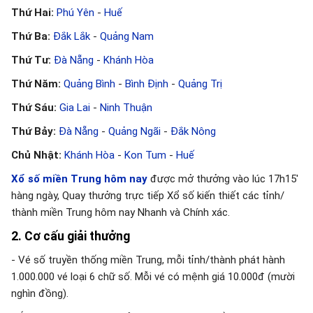
Thứ Hai:
Phú Yên
-
Huế
Thứ Ba:
Đắk Lắk
-
Quảng Nam
Thứ Tư:
Đà Nẵng
-
Khánh Hòa
Thứ Năm:
Quảng Bình
-
Bình Định
-
Quảng Trị
Thứ Sáu:
Gia Lai
-
Ninh Thuận
Thứ Bảy:
Đà Nẵng
-
Quảng Ngãi
-
Đắk Nông
Chủ Nhật:
Khánh Hòa
-
Kon Tum
-
Huế
Xổ số miền Trung hôm nay
được mở thưởng vào lúc 17h15'
hàng ngày, Quay thưởng trực tiếp Xổ số kiến thiết các tỉnh/
thành miền Trung hôm nay Nhanh và Chính xác.
2. Cơ cấu giải thưởng
- Vé số truyền thống miền Trung, mỗi tỉnh/thành phát hành
1.000.000 vé loại 6 chữ số. Mỗi vé có mệnh giá 10.000đ (mười
nghìn đồng).