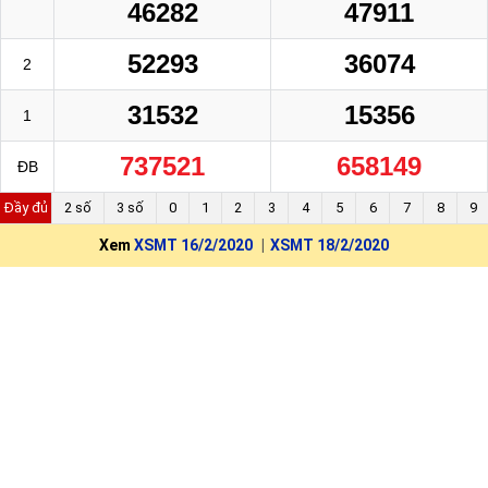
46282
47911
52293
36074
2
31532
15356
1
737521
658149
ĐB
Đầy đủ
2 số
3 số
0
1
2
3
4
5
6
7
8
9
Xem
XSMT 16/2/2020
XSMT 18/2/2020