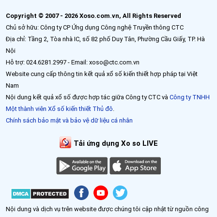
Copyright © 2007 - 2026 Xoso.com.vn, All Rights Reserved
Chủ sở hữu: Công ty CP Ứng dụng Công nghệ Truyền thông CTC
Địa chỉ: Tầng 2, Tòa nhà IC, số 82 phố Duy Tân, Phường Cầu Giấy, TP. Hà
Nội
Hỗ trợ: 024.6281.2997 - Email: xoso@ctc.com.vn
Website cung cấp thông tin kết quả xổ số kiến thiết hợp pháp tại Việt
Nam
Nội dung kết quả xổ số được hợp tác giữa Công ty CTC và
Công ty TNHH
Một thành viên Xổ số kiến thiết Thủ đô
.
Chính sách bảo mật và bảo vệ dữ liệu cá nhân
Tải ứng dụng Xo so LIVE
Nội dung và dịch vụ trên website được chúng tôi cập nhật từ nguồn công