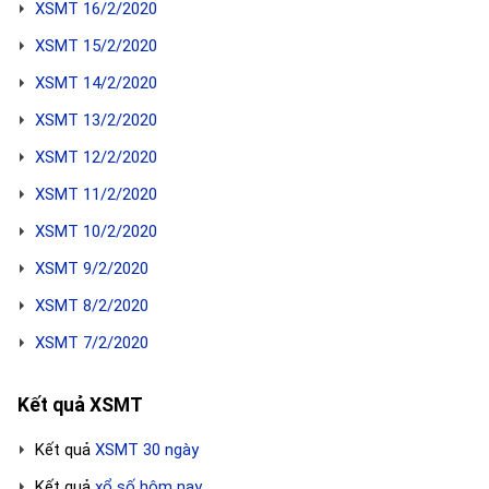
XSMT 16/2/2020
XSMT 15/2/2020
XSMT 14/2/2020
XSMT 13/2/2020
XSMT 12/2/2020
XSMT 11/2/2020
XSMT 10/2/2020
XSMT 9/2/2020
XSMT 8/2/2020
XSMT 7/2/2020
Kết quả XSMT
Kết quả
XSMT 30 ngày
Kết quả
xổ số hôm nay