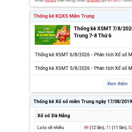
Nhận
KQXS
Đắk Nông, soạn
XSDNO
gửi
8136
(1.500
Thống kê KQXS Miền Trung
Thống kê XSMT 7/8/2026
Trung 7-8 Thứ 6
Thống kê XSMT 6/8/2026 - Phân tích Xổ số M
Thống kê XSMT 5/8/2026 - Phân tích Xổ số M
Xem thêm
Thống kê Xổ số miền Trung ngày 17/08/2019
Xổ số Đà Nẵng
Loto về nhiều
49
(12 lần),
11
(11 lần),
0