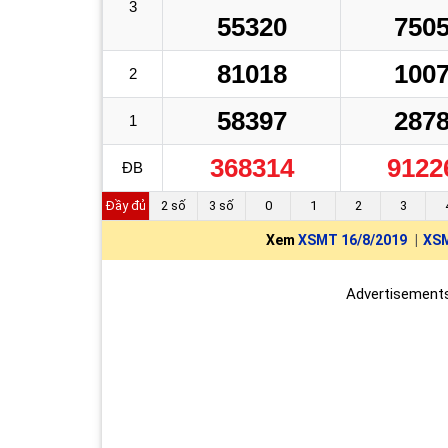
3
55320
750
81018
100
2
58397
287
1
368314
9122
ĐB
Đầy đủ
2 số
3 số
0
1
2
3
Xem
XSMT 16/8/2019
XSM
Advertisement