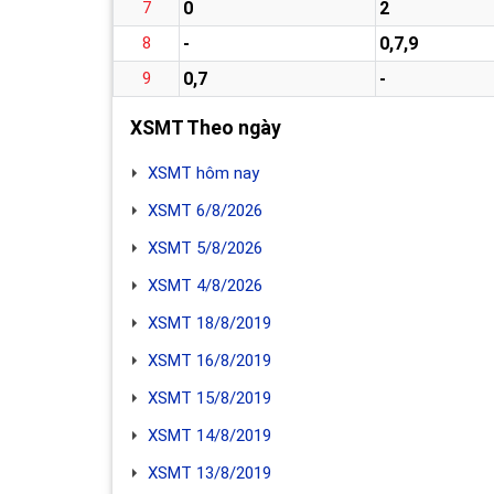
7
0
2
8
-
0,7,9
9
0,7
-
XSMT Theo ngày
XSMT hôm nay
XSMT 6/8/2026
XSMT 5/8/2026
XSMT 4/8/2026
XSMT 18/8/2019
XSMT 16/8/2019
XSMT 15/8/2019
XSMT 14/8/2019
XSMT 13/8/2019