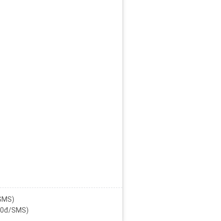
SMS)
00đ/SMS)