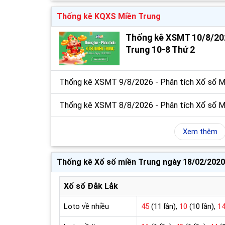
Thống kê KQXS Miền Trung
Thống kê XSMT 10/8/202
Trung 10-8 Thứ 2
Thống kê XSMT 9/8/2026 - Phân tích Xổ số Mi
Thống kê XSMT 8/8/2026 - Phân tích Xổ số M
Xem thêm
Thống kê Xổ số miền Trung ngày 18/02/2020
Xổ số Đắk Lắk
Loto về nhiều
45
(11 lần),
10
(10 lần),
1