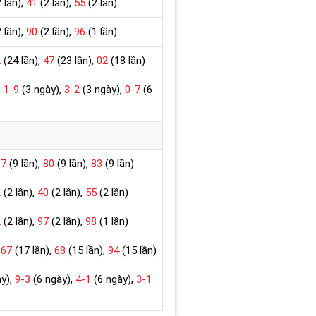
 lần),
41
(2 lần),
55
(2 lần)
 lần),
90
(2 lần),
96
(1 lần)
2
(24 lần),
47
(23 lần),
02
(18 lần)
,
1-9
(3 ngày),
3-2
(3 ngày),
0-7
(6
97
(9 lần),
80
(9 lần),
83
(9 lần)
2
(2 lần),
40
(2 lần),
55
(2 lần)
2
(2 lần),
97
(2 lần),
98
(1 lần)
,
67
(17 lần),
68
(15 lần),
94
(15 lần)
y),
9-3
(6 ngày),
4-1
(6 ngày),
3-1