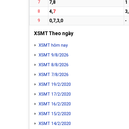
7
7,8
1
8
4,
7
3
9
0,7,3,0
-
XSMT Theo ngày
XSMT hôm nay
XSMT 9/8/2026
XSMT 8/8/2026
XSMT 7/8/2026
XSMT 19/2/2020
XSMT 17/2/2020
XSMT 16/2/2020
XSMT 15/2/2020
XSMT 14/2/2020