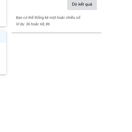
Dò kết quả
Bạn có thể thống kê một hoặc nhiều số:
Ví dụ: 36 hoặc 68, 86