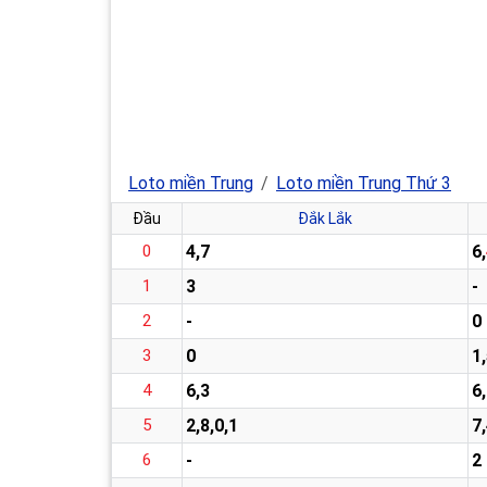
Loto miền Trung
Loto miền Trung Thứ 3
Đầu
Đắk Lắk
0
4,7
6,
1
3
-
2
-
0
3
0
1,
4
6,3
6,
5
2,8,0,1
7,
6
-
2