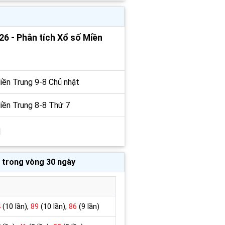
6 - Phân tích Xổ số Miền
ền Trung 9-8 Chủ nhật
iền Trung 8-8 Thứ 7
 trong vòng 30 ngày
4
(10 lần),
89
(10 lần),
86
(9 lần)