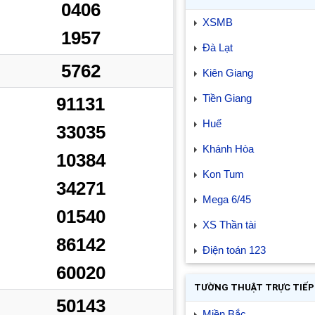
0406
XSMB
1957
Đà Lạt
5762
Kiên Giang
Tiền Giang
91131
Huế
33035
Khánh Hòa
10384
Kon Tum
34271
Mega 6/45
01540
XS Thần tài
86142
Điện toán 123
60020
TƯỜNG THUẬT TRỰC TIẾP
50143
Miền Bắc