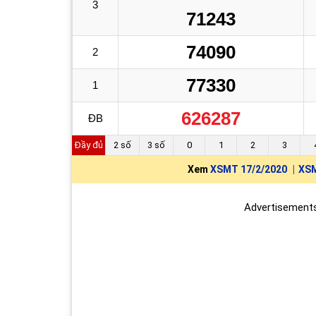
3
71243
74090
2
77330
1
626287
ĐB
Đầy đủ
2 số
3 số
0
1
2
3
Xem
XSMT 17/2/2020
XSM
Advertisement