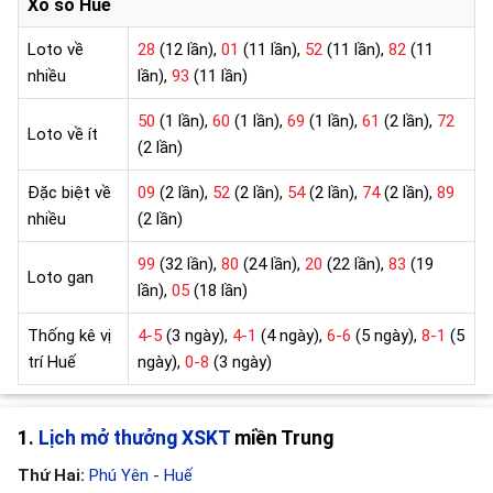
Xổ số Huế
Loto về
28
(12 lần),
01
(11 lần),
52
(11 lần),
82
(11
nhiều
lần),
93
(11 lần)
50
(1 lần),
60
(1 lần),
69
(1 lần),
61
(2 lần),
72
Loto về ít
(2 lần)
Đặc biệt về
09
(2 lần),
52
(2 lần),
54
(2 lần),
74
(2 lần),
89
nhiều
(2 lần)
99
(32 lần),
80
(24 lần),
20
(22 lần),
83
(19
Loto gan
lần),
05
(18 lần)
Thống kê vị
4-5
(3 ngày),
4-1
(4 ngày),
6-6
(5 ngày),
8-1
(5
trí Huế
ngày),
0-8
(3 ngày)
1.
Lịch mở thưởng XSKT
miền Trung
Thứ Hai:
Phú Yên
-
Huế