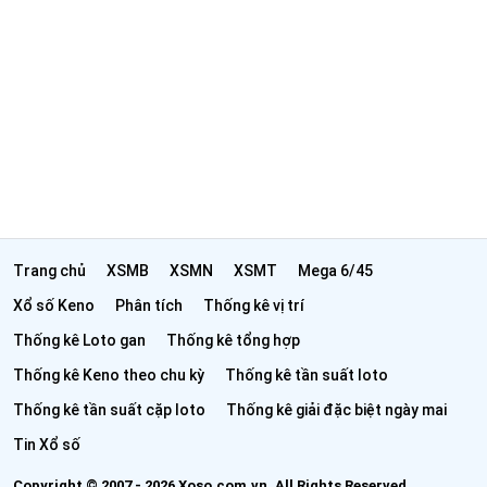
Trang chủ
XSMB
XSMN
XSMT
Mega 6/45
Xổ số Keno
Phân tích
Thống kê vị trí
Thống kê Loto gan
Thống kê tổng hợp
Thống kê Keno theo chu kỳ
Thống kê tần suất loto
Thống kê tần suất cặp loto
Thống kê giải đặc biệt ngày mai
Tin Xổ số
Copyright © 2007 - 2026 Xoso.com.vn, All Rights Reserved