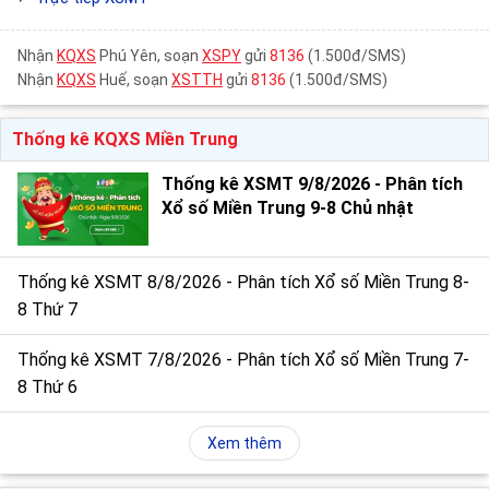
Nhận
KQXS
Phú Yên, soạn
XSPY
gửi
8136
(1.500đ/SMS)
Nhận
KQXS
Huế, soạn
XSTTH
gửi
8136
(1.500đ/SMS)
Thống kê KQXS Miền Trung
Thống kê XSMT 9/8/2026 - Phân tích
Xổ số Miền Trung 9-8 Chủ nhật
Thống kê XSMT 8/8/2026 - Phân tích Xổ số Miền Trung 8-
8 Thứ 7
Thống kê XSMT 7/8/2026 - Phân tích Xổ số Miền Trung 7-
8 Thứ 6
Xem thêm