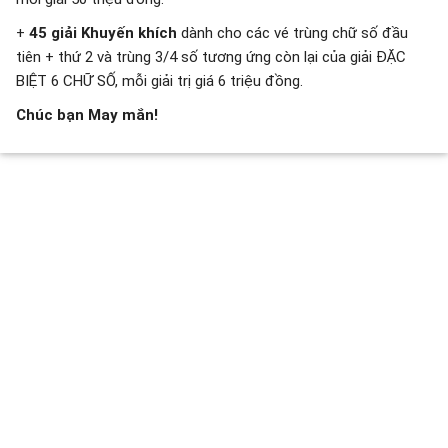
+
45 giải Khuyến khích
dành cho các vé trùng chữ số đầu
tiên + thứ 2 và trùng 3/4 số tương ứng còn lại của giải ĐẶC
BIỆT 6 CHỮ SỐ, mỗi giải trị giá 6 triệu đồng.
Chúc bạn May mắn!