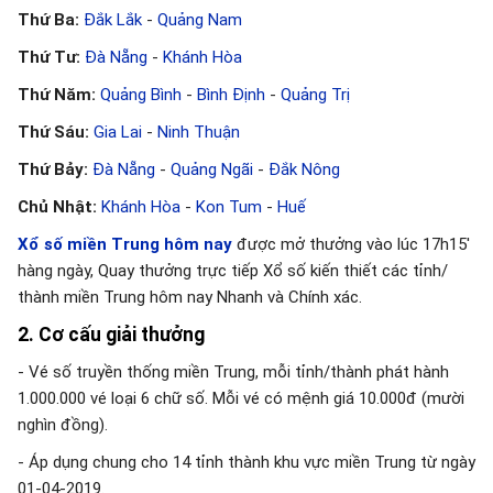
Thứ Ba:
Đắk Lắk
-
Quảng Nam
Thứ Tư:
Đà Nẵng
-
Khánh Hòa
Thứ Năm:
Quảng Bình
-
Bình Định
-
Quảng Trị
Thứ Sáu:
Gia Lai
-
Ninh Thuận
Thứ Bảy:
Đà Nẵng
-
Quảng Ngãi
-
Đắk Nông
Chủ Nhật:
Khánh Hòa
-
Kon Tum
-
Huế
Xổ số miền Trung hôm nay
được mở thưởng vào lúc 17h15'
hàng ngày, Quay thưởng trực tiếp Xổ số kiến thiết các tỉnh/
thành miền Trung hôm nay Nhanh và Chính xác.
2. Cơ cấu giải thưởng
- Vé số truyền thống miền Trung, mỗi tỉnh/thành phát hành
1.000.000 vé loại 6 chữ số. Mỗi vé có mệnh giá 10.000đ (mười
nghìn đồng).
- Áp dụng chung cho 14 tỉnh thành khu vực miền Trung từ ngày
01-04-2019.