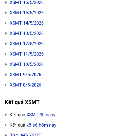
XSMT 16/5/2026
XSMT 15/5/2026
XSMT 14/5/2026
XSMT 13/5/2026
XSMT 12/5/2026
XSMT 11/5/2026
XSMT 10/5/2026
XSMT 9/5/2026
XSMT 8/5/2026
Kết quả XSMT
Kết quả
XSMT 30 ngày
Kết quả
xổ số hôm nay
Trực tiếp XSMT