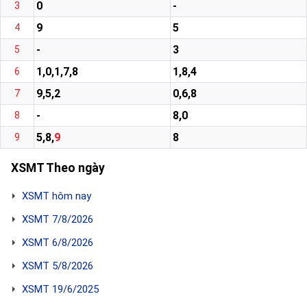
0
-
3
9
5
4
-
3
5
1,0,1,7,8
1,8,4
6
9,5,2
0,6,8
7
-
8,0
8
5,8,
9
8
9
XSMT Theo ngày
XSMT hôm nay
XSMT 7/8/2026
XSMT 6/8/2026
XSMT 5/8/2026
XSMT 19/6/2025