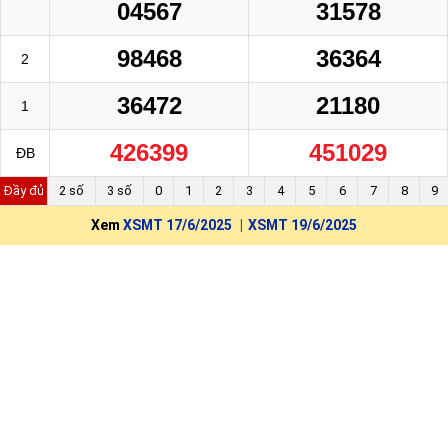
04567
31578
98468
36364
2
36472
21180
1
426399
451029
ĐB
Đầy đủ
2 số
3 số
0
1
2
3
4
5
6
7
8
9
Xem
XSMT 17/6/2025
XSMT 19/6/2025