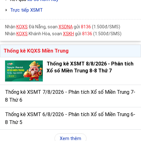
Trực tiếp XSMT
Nhận
KQXS
Đà Nẵng, soạn
XSDNA
gửi
8136
(1.500đ/SMS)
Nhận
KQXS
Khánh Hòa, soạn
XSKH
gửi
8136
(1.500đ/SMS)
Thống kê KQXS Miền Trung
Thống kê XSMT 8/8/2026 - Phân tích
Xổ số Miền Trung 8-8 Thứ 7
Thống kê XSMT 7/8/2026 - Phân tích Xổ số Miền Trung 7-
8 Thứ 6
Thống kê XSMT 6/8/2026 - Phân tích Xổ số Miền Trung 6-
8 Thứ 5
Xem thêm