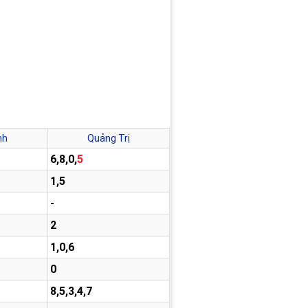
nh
Quảng Trị
6,8,0,
5
1,5
-
2
1,0,6
0
8,5,3,4,7