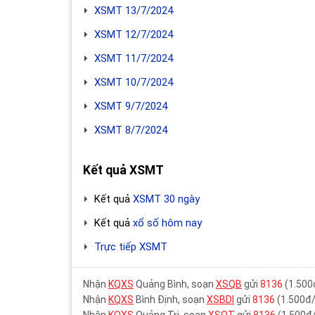
XSMT 13/7/2024
XSMT 12/7/2024
XSMT 11/7/2024
XSMT 10/7/2024
XSMT 9/7/2024
XSMT 8/7/2024
Kết quả XSMT
Kết quả
XSMT 30 ngày
Kết quả
xổ số hôm nay
Trực tiếp XSMT
Nhận
KQXS
Quảng Bình, soạn
XSQB
gửi
8136
(1.50
Nhận
KQXS
Bình Định, soạn
XSBDI
gửi
8136
(1.500đ