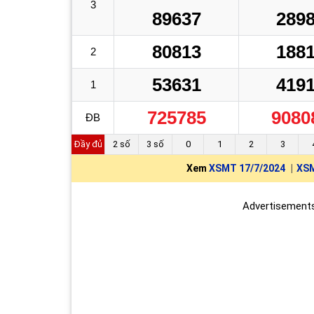
3
89637
289
80813
188
2
53631
419
1
725785
9080
ĐB
Đầy đủ
2 số
3 số
0
1
2
3
Xem
XSMT 17/7/2024
XSM
Advertisement