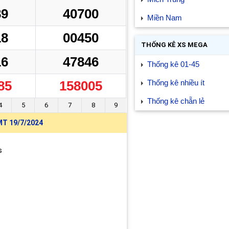
89
40700
Miền Nam
18
00450
THỐNG KÊ XS MEGA
16
47846
Thống kê 01-45
85
158005
Thống kê nhiều ít
Thống kê chẵn lẻ
4
5
6
7
8
9
T 19/7/2024
s