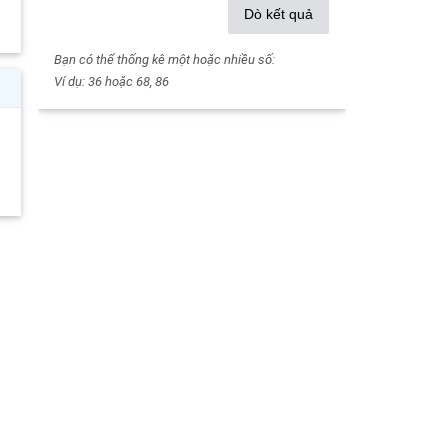
Dò kết quả
Bạn có thể thống kê một hoặc nhiều số:
Ví dụ: 36 hoặc 68, 86