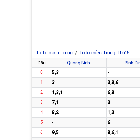
Loto miền Trung
Loto miền Trung Thứ 5
Đầu
Quảng Bình
Bình Đị
0
5,3
-
1
3
3,8,6
2
1,3,1
6,8
3
7,1
3
4
8,2
1,3
5
-
6
6
9,5
8,6,1