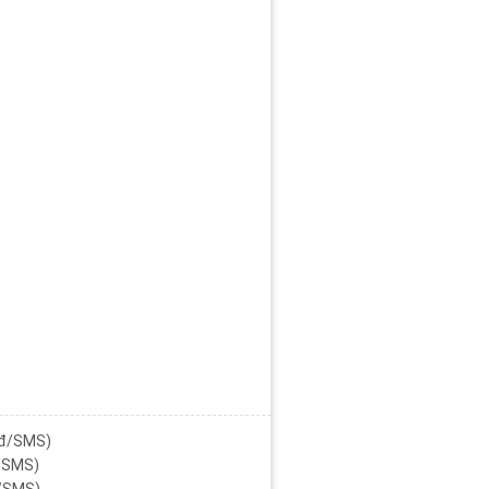
0đ/SMS)
/SMS)