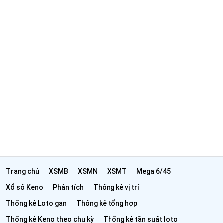
Trang chủ
XSMB
XSMN
XSMT
Mega 6/45
Xổ số Keno
Phân tích
Thống kê vị trí
Thống kê Loto gan
Thống kê tổng hợp
Thống kê Keno theo chu kỳ
Thống kê tần suất loto