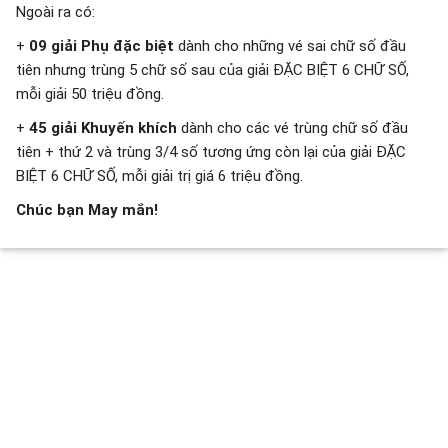
Ngoài ra có:
+
09 giải Phụ đặc biệt
dành cho những vé sai chữ số đầu
tiên nhưng trùng 5 chữ số sau của giải ĐẶC BIỆT 6 CHỮ SỐ,
mỗi giải 50 triệu đồng.
+
45 giải Khuyến khích
dành cho các vé trùng chữ số đầu
tiên + thứ 2 và trùng 3/4 số tương ứng còn lại của giải ĐẶC
BIỆT 6 CHỮ SỐ, mỗi giải trị giá 6 triệu đồng.
Chúc bạn May mắn!