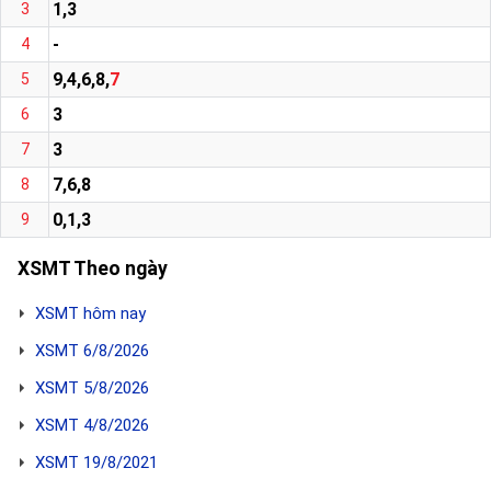
1,3
3
-
4
9,4,6,8,
7
5
3
6
3
7
7,6,8
8
0,1,3
9
XSMT Theo ngày
XSMT hôm nay
XSMT 6/8/2026
XSMT 5/8/2026
XSMT 4/8/2026
XSMT 19/8/2021