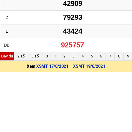
42909
79293
2
43424
1
925757
ĐB
Đầy đủ
2 số
3 số
0
1
2
3
4
5
6
7
8
9
Xem
XSMT 17/8/2021
XSMT 19/8/2021