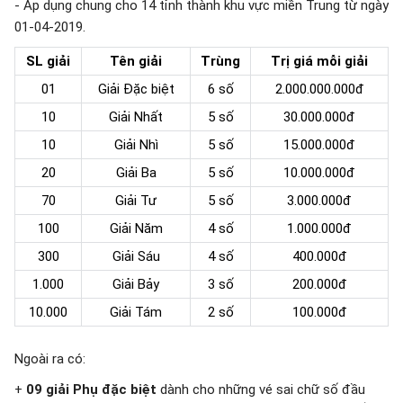
- Áp dụng chung cho 14 tỉnh thành khu vực miền Trung từ ngày
01-04-2019.
SL giải
Tên giải
Trùng
Trị giá mỗi giải
01
Giải Đặc biệt
6 số
2.000.000.000đ
10
Giải Nhất
5 số
30.000.000đ
10
Giải Nhì
5 số
15.000.000đ
20
Giải Ba
5 số
10.000.000đ
70
Giải Tư
5 số
3.000.000đ
100
Giải Năm
4 số
1.000.000đ
300
Giải Sáu
4 số
400.000đ
1.000
Giải Bảy
3 số
200.000đ
10.000
Giải Tám
2 số
100.000đ
Ngoài ra có:
+
09 giải Phụ đặc biệt
dành cho những vé sai chữ số đầu