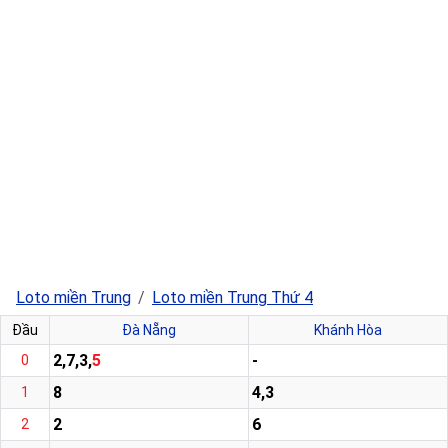
Loto miền Trung
Loto miền Trung Thứ 4
Đầu
Đà Nẵng
Khánh Hòa
2,7,3,
5
-
0
8
4,3
1
2
6
2