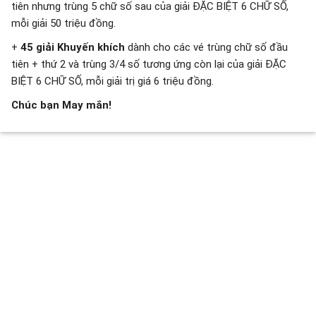
tiên nhưng trùng 5 chữ số sau của giải ĐẶC BIỆT 6 CHỮ SỐ,
mỗi giải 50 triệu đồng.
+
45 giải Khuyến khích
dành cho các vé trùng chữ số đầu
tiên + thứ 2 và trùng 3/4 số tương ứng còn lại của giải ĐẶC
BIỆT 6 CHỮ SỐ, mỗi giải trị giá 6 triệu đồng.
Chúc bạn May mắn!