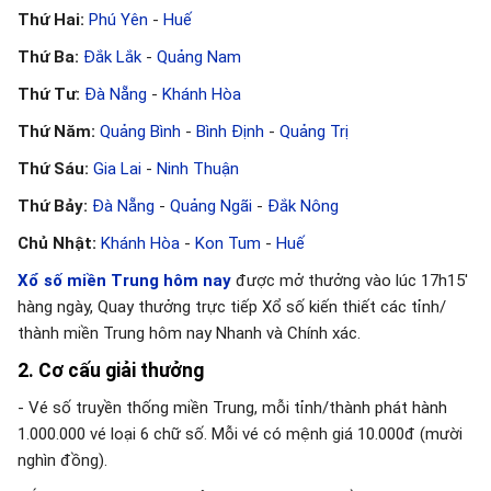
Thứ Hai:
Phú Yên
-
Huế
Thứ Ba:
Đắk Lắk
-
Quảng Nam
Thứ Tư:
Đà Nẵng
-
Khánh Hòa
Thứ Năm:
Quảng Bình
-
Bình Định
-
Quảng Trị
Thứ Sáu:
Gia Lai
-
Ninh Thuận
Thứ Bảy:
Đà Nẵng
-
Quảng Ngãi
-
Đắk Nông
Chủ Nhật:
Khánh Hòa
-
Kon Tum
-
Huế
Xổ số miền Trung hôm nay
được mở thưởng vào lúc 17h15'
hàng ngày, Quay thưởng trực tiếp Xổ số kiến thiết các tỉnh/
thành miền Trung hôm nay Nhanh và Chính xác.
2. Cơ cấu giải thưởng
- Vé số truyền thống miền Trung, mỗi tỉnh/thành phát hành
1.000.000 vé loại 6 chữ số. Mỗi vé có mệnh giá 10.000đ (mười
nghìn đồng).