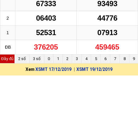
67333
93493
06403
44776
2
52531
07913
1
376205
459465
ĐB
Đầy đủ
2 số
3 số
0
1
2
3
4
5
6
7
8
9
Xem
XSMT 17/12/2019
XSMT 19/12/2019