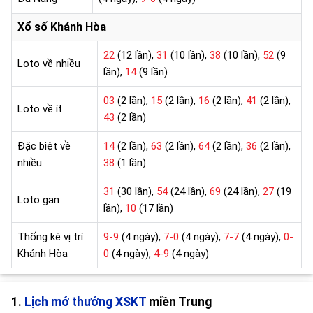
Xổ số Khánh Hòa
22
(12 lần),
31
(10 lần),
38
(10 lần),
52
(9
Loto về nhiều
lần),
14
(9 lần)
03
(2 lần),
15
(2 lần),
16
(2 lần),
41
(2 lần),
Loto về ít
43
(2 lần)
Đặc biệt về
14
(2 lần),
63
(2 lần),
64
(2 lần),
36
(2 lần),
nhiều
38
(1 lần)
31
(30 lần),
54
(24 lần),
69
(24 lần),
27
(19
Loto gan
lần),
10
(17 lần)
Thống kê vị trí
9-9
(4 ngày),
7-0
(4 ngày),
7-7
(4 ngày),
0-
Khánh Hòa
0
(4 ngày),
4-9
(4 ngày)
1.
Lịch mở thưởng XSKT
miền Trung