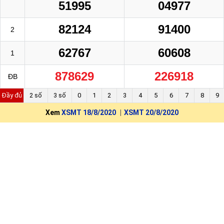
51995
04977
82124
91400
2
62767
60608
1
878629
226918
ĐB
Đầy đủ
2 số
3 số
0
1
2
3
4
5
6
7
8
9
Xem
XSMT 18/8/2020
XSMT 20/8/2020