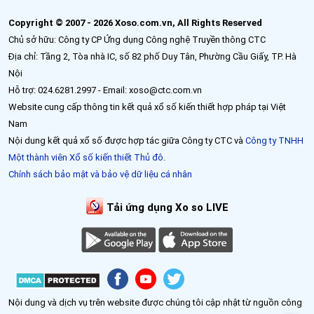
Copyright © 2007 - 2026 Xoso.com.vn, All Rights Reserved
Chủ sở hữu: Công ty CP Ứng dụng Công nghệ Truyền thông CTC
Địa chỉ: Tầng 2, Tòa nhà IC, số 82 phố Duy Tân, Phường Cầu Giấy, TP. Hà
Nội
Hỗ trợ: 024.6281.2997 - Email: xoso@ctc.com.vn
Website cung cấp thông tin kết quả xổ số kiến thiết hợp pháp tại Việt
Nam
Nội dung kết quả xổ số được hợp tác giữa Công ty CTC và
Công ty TNHH
Một thành viên Xổ số kiến thiết Thủ đô
.
Chính sách bảo mật và bảo vệ dữ liệu cá nhân
Tải ứng dụng Xo so LIVE
Nội dung và dịch vụ trên website được chúng tôi cập nhật từ nguồn công