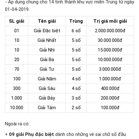
- Áp dụng chung cho 14 tỉnh thành khu vực miền Trung từ ngày
01-04-2019.
SL giải
Tên giải
Trùng
Trị giá mỗi giải
01
Giải Đặc biệt
6 số
2.000.000.000đ
10
Giải Nhất
5 số
30.000.000đ
10
Giải Nhì
5 số
15.000.000đ
20
Giải Ba
5 số
10.000.000đ
70
Giải Tư
5 số
3.000.000đ
100
Giải Năm
4 số
1.000.000đ
300
Giải Sáu
4 số
400.000đ
1.000
Giải Bảy
3 số
200.000đ
10.000
Giải Tám
2 số
100.000đ
Ngoài ra có:
+
09 giải Phụ đặc biệt
dành cho những vé sai chữ số đầu