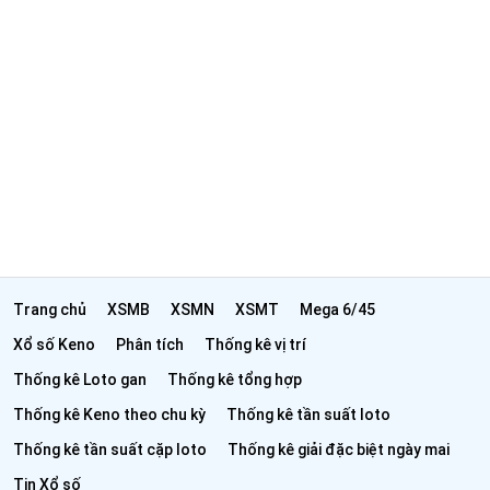
Trang chủ
XSMB
XSMN
XSMT
Mega 6/45
Xổ số Keno
Phân tích
Thống kê vị trí
Thống kê Loto gan
Thống kê tổng hợp
Thống kê Keno theo chu kỳ
Thống kê tần suất loto
Thống kê tần suất cặp loto
Thống kê giải đặc biệt ngày mai
Tin Xổ số