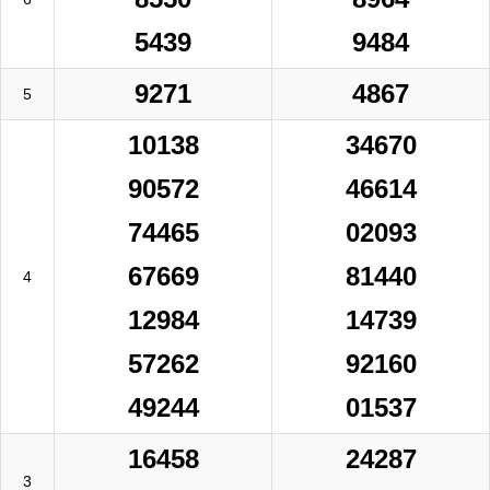
5439
9484
9271
4867
5
10138
34670
90572
46614
74465
02093
67669
81440
4
12984
14739
57262
92160
49244
01537
16458
24287
3