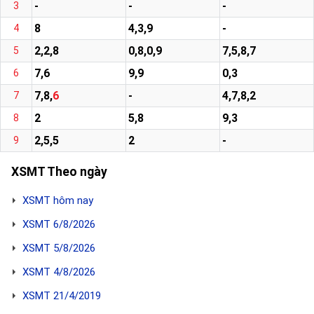
-
-
-
3
8
4,3,9
-
4
2,2,8
0,8,0,9
7,5,8,7
5
7,6
9,9
0,3
6
7,8,
6
-
4,7,8,2
7
2
5,8
9,3
8
2,5,5
2
-
9
XSMT Theo ngày
XSMT hôm nay
XSMT 6/8/2026
XSMT 5/8/2026
XSMT 4/8/2026
XSMT 21/4/2019