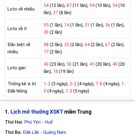
54
(12 lần),
87
(11 lần),
94
(10 lần),
34
(10
Loto về nhiều
lần),
37
(8 lần)
05
(1 lần),
14
(1 lần),
31
(1 lần),
36
(1 lần),
Loto về ít
39
(2 lần)
Đặc biệt về
08
(2 lần),
35
(2 lần),
64
(2 lần),
67
(2 lần),
nhiều
77
(2 lần)
43
(23 lần),
50
(21 lần),
41
(20 lần),
49
(20
Loto gan
lần),
18
(19 lần)
Thống kê vị trí
1-2
(3 ngày),
2-2
(4 ngày),
7-8
(4 ngày),
1-
Đắk Nông
0
(4 ngày),
7-3
(5 ngày)
1.
Lịch mở thưởng XSKT
miền Trung
Thứ Hai:
Phú Yên
-
Huế
Thứ Ba:
Đắk Lắk
-
Quảng Nam