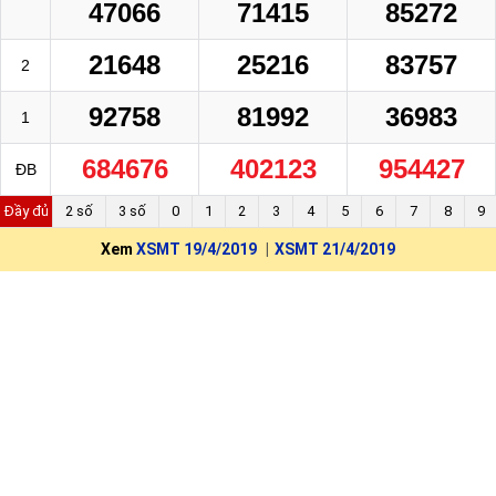
47066
71415
85272
21648
25216
83757
2
92758
81992
36983
1
684676
402123
954427
ĐB
Đầy đủ
2 số
3 số
0
1
2
3
4
5
6
7
8
9
Xem
XSMT 19/4/2019
XSMT 21/4/2019