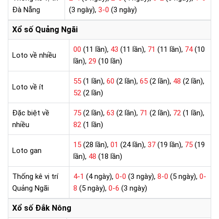
Đà Nẵng
(3 ngày),
3-0
(3 ngày)
Xổ số Quảng Ngãi
00
(11 lần),
43
(11 lần),
71
(11 lần),
74
(10
Loto về nhiều
lần),
29
(10 lần)
55
(1 lần),
60
(2 lần),
65
(2 lần),
48
(2 lần),
Loto về ít
52
(2 lần)
Đặc biệt về
75
(2 lần),
63
(2 lần),
71
(2 lần),
72
(1 lần),
nhiều
82
(1 lần)
15
(28 lần),
01
(24 lần),
37
(19 lần),
75
(19
Loto gan
lần),
48
(18 lần)
Thống kê vị trí
4-1
(4 ngày),
0-0
(3 ngày),
8-0
(5 ngày),
0-
Quảng Ngãi
8
(5 ngày),
0-6
(3 ngày)
Xổ số Đắk Nông