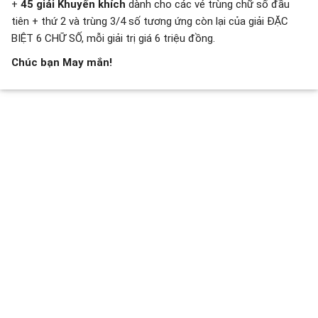
+
45 giải Khuyến khích
dành cho các vé trùng chữ số đầu
tiên + thứ 2 và trùng 3/4 số tương ứng còn lại của giải ĐẶC
BIỆT 6 CHỮ SỐ, mỗi giải trị giá 6 triệu đồng.
Chúc bạn May mắn!