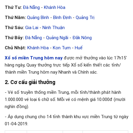
Thứ Tư:
Đà Nẵng
-
Khánh Hòa
Thứ Năm:
Quảng Bình
-
Bình Định
-
Quảng Trị
Thứ Sáu:
Gia Lai
-
Ninh Thuận
Thứ Bảy:
Đà Nẵng
-
Quảng Ngãi
-
Đắk Nông
Chủ Nhật:
Khánh Hòa
-
Kon Tum
-
Huế
Xổ số miền Trung hôm nay
được mở thưởng vào lúc 17h15'
hàng ngày, Quay thưởng trực tiếp Xổ số kiến thiết các tỉnh/
thành miền Trung hôm nay Nhanh và Chính xác.
2. Cơ cấu giải thưởng
- Vé số truyền thống miền Trung, mỗi tỉnh/thành phát hành
1.000.000 vé loại 6 chữ số. Mỗi vé có mệnh giá 10.000đ (mười
nghìn đồng).
- Áp dụng chung cho 14 tỉnh thành khu vực miền Trung từ ngày
01-04-2019.