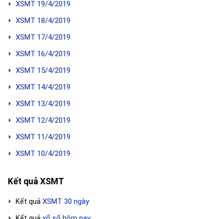
XSMT 19/4/2019
XSMT 18/4/2019
XSMT 17/4/2019
XSMT 16/4/2019
XSMT 15/4/2019
XSMT 14/4/2019
XSMT 13/4/2019
XSMT 12/4/2019
XSMT 11/4/2019
XSMT 10/4/2019
Kết quả XSMT
Kết quả
XSMT 30 ngày
Kết quả
xổ số hôm nay