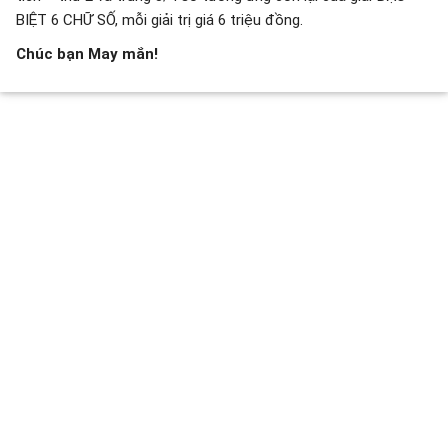
BIỆT 6 CHỮ SỐ, mỗi giải trị giá 6 triệu đồng.
Chúc bạn May mắn!