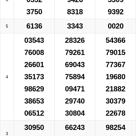
3750
8318
9392
6136
3343
0020
5
03543
28326
54366
76008
79261
79015
26601
69043
77367
35173
75894
19680
4
98629
09471
21882
38653
29740
30379
06512
30804
22678
30950
66243
98254
3