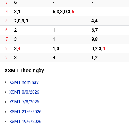
6
-
-
3
3,1
6,3,3,0,3,
6
-
4
2,0,3,0
-
4,4
5
2
1
6,7
6
3
1
9,8
7
3,
4
1,0
0,2,3,
4
8
3
4
1,2
9
XSMT Theo ngày
XSMT hôm nay
XSMT 8/8/2026
XSMT 7/8/2026
XSMT 21/6/2026
XSMT 19/6/2026