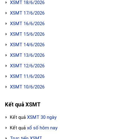
XSMT 18/6/2026
XSMT 17/6/2026
XSMT 16/6/2026
XSMT 15/6/2026
XSMT 14/6/2026
XSMT 13/6/2026
XSMT 12/6/2026
XSMT 11/6/2026
XSMT 10/6/2026
Kết quả XSMT
Kết quả
XSMT 30 ngày
Kết quả
xổ số hôm nay
Trực tiếp XSMT