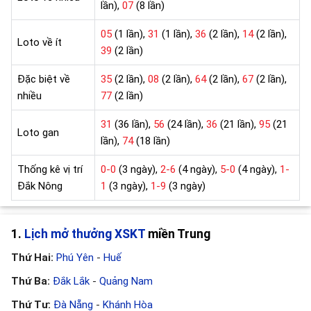
lần),
07
(8 lần)
05
(1 lần),
31
(1 lần),
36
(2 lần),
14
(2 lần),
Loto về ít
39
(2 lần)
Đặc biệt về
35
(2 lần),
08
(2 lần),
64
(2 lần),
67
(2 lần),
nhiều
77
(2 lần)
31
(36 lần),
56
(24 lần),
36
(21 lần),
95
(21
Loto gan
lần),
74
(18 lần)
Thống kê vị trí
0-0
(3 ngày),
2-6
(4 ngày),
5-0
(4 ngày),
1-
Đắk Nông
1
(3 ngày),
1-9
(3 ngày)
1.
Lịch mở thưởng XSKT
miền Trung
Thứ Hai:
Phú Yên
-
Huế
Thứ Ba:
Đắk Lắk
-
Quảng Nam
Thứ Tư:
Đà Nẵng
-
Khánh Hòa