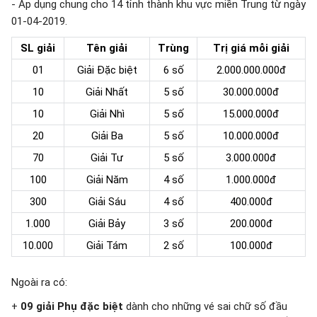
- Áp dụng chung cho 14 tỉnh thành khu vực miền Trung từ ngày
01-04-2019.
SL giải
Tên giải
Trùng
Trị giá mỗi giải
01
Giải Đặc biệt
6 số
2.000.000.000đ
10
Giải Nhất
5 số
30.000.000đ
10
Giải Nhì
5 số
15.000.000đ
20
Giải Ba
5 số
10.000.000đ
70
Giải Tư
5 số
3.000.000đ
100
Giải Năm
4 số
1.000.000đ
300
Giải Sáu
4 số
400.000đ
1.000
Giải Bảy
3 số
200.000đ
10.000
Giải Tám
2 số
100.000đ
Ngoài ra có:
+
09 giải Phụ đặc biệt
dành cho những vé sai chữ số đầu