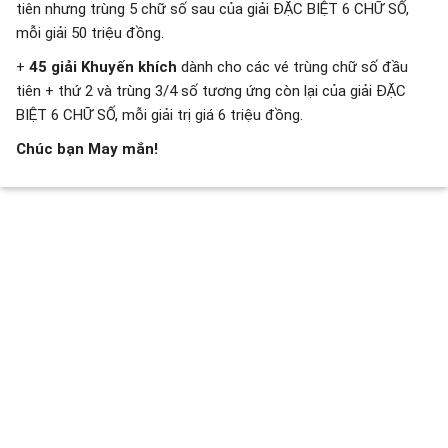
tiên nhưng trùng 5 chữ số sau của giải ĐẶC BIỆT 6 CHỮ SỐ,
mỗi giải 50 triệu đồng.
+
45 giải Khuyến khích
dành cho các vé trùng chữ số đầu
tiên + thứ 2 và trùng 3/4 số tương ứng còn lại của giải ĐẶC
BIỆT 6 CHỮ SỐ, mỗi giải trị giá 6 triệu đồng.
Chúc bạn May mắn!