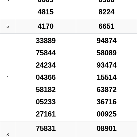
4815
8224
4170
6651
5
33889
94874
75844
58089
24234
93474
04366
15514
4
58182
63872
05233
36716
27161
00925
75831
08901
3