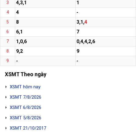
4,3,1
1
3
4
-
4
8
3,1,
4
5
6,1
7
6
1,0,6
0,4,4,2,6
7
9,2
9
8
-
-
9
XSMT Theo ngày
XSMT hôm nay
XSMT 7/8/2026
XSMT 6/8/2026
XSMT 5/8/2026
XSMT 21/10/2017