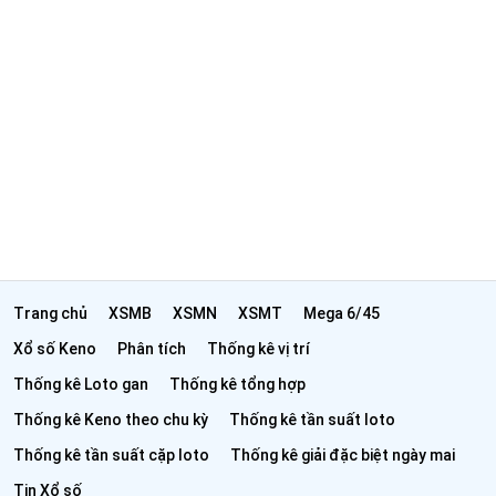
Trang chủ
XSMB
XSMN
XSMT
Mega 6/45
Xổ số Keno
Phân tích
Thống kê vị trí
Thống kê Loto gan
Thống kê tổng hợp
Thống kê Keno theo chu kỳ
Thống kê tần suất loto
Thống kê tần suất cặp loto
Thống kê giải đặc biệt ngày mai
Tin Xổ số