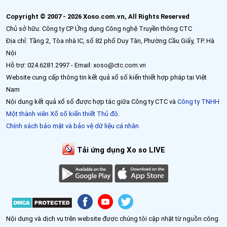
Copyright © 2007 - 2026 Xoso.com.vn, All Rights Reserved
Chủ sở hữu: Công ty CP Ứng dụng Công nghệ Truyền thông CTC
Địa chỉ: Tầng 2, Tòa nhà IC, số 82 phố Duy Tân, Phường Cầu Giấy, TP. Hà
Nội
Hỗ trợ: 024.6281.2997 - Email: xoso@ctc.com.vn
Website cung cấp thông tin kết quả xổ số kiến thiết hợp pháp tại Việt
Nam
Nội dung kết quả xổ số được hợp tác giữa Công ty CTC và
Công ty TNHH
Một thành viên Xổ số kiến thiết Thủ đô
.
Chính sách bảo mật và bảo vệ dữ liệu cá nhân
Tải ứng dụng Xo so LIVE
Nội dung và dịch vụ trên website được chúng tôi cập nhật từ nguồn công