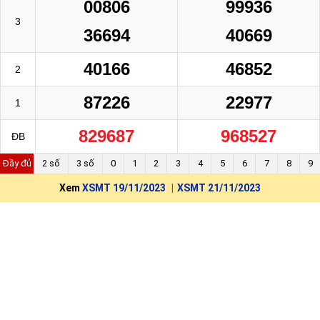
00806
99936
3
36694
40669
40166
46852
2
87226
22977
1
829687
968527
ĐB
Đầy đủ
2 số
3 số
0
1
2
3
4
5
6
7
8
9
Xem
XSMT 19/11/2023
XSMT 21/11/2023