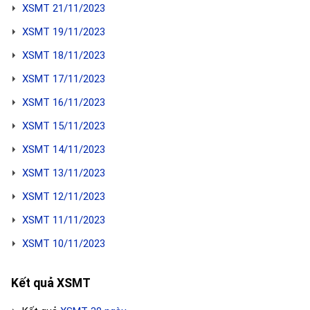
XSMT 21/11/2023
XSMT 19/11/2023
XSMT 18/11/2023
XSMT 17/11/2023
XSMT 16/11/2023
XSMT 15/11/2023
XSMT 14/11/2023
XSMT 13/11/2023
XSMT 12/11/2023
XSMT 11/11/2023
XSMT 10/11/2023
Kết quả XSMT