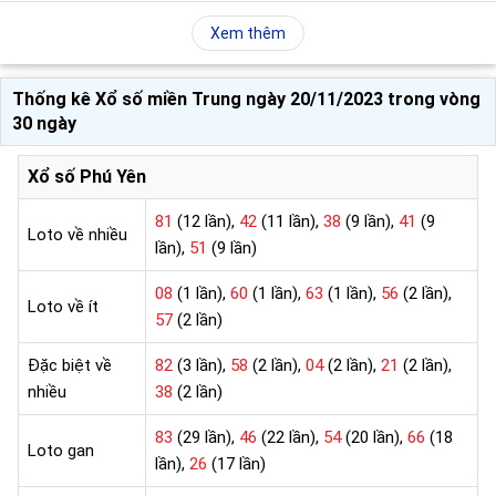
Xem thêm
Thống kê Xổ số miền Trung ngày 20/11/2023 trong vòng
30 ngày
Xổ số Phú Yên
81
(12 lần),
42
(11 lần),
38
(9 lần),
41
(9
Loto về nhiều
lần),
51
(9 lần)
08
(1 lần),
60
(1 lần),
63
(1 lần),
56
(2 lần),
Loto về ít
57
(2 lần)
Đặc biệt về
82
(3 lần),
58
(2 lần),
04
(2 lần),
21
(2 lần),
nhiều
38
(2 lần)
83
(29 lần),
46
(22 lần),
54
(20 lần),
66
(18
Loto gan
lần),
26
(17 lần)