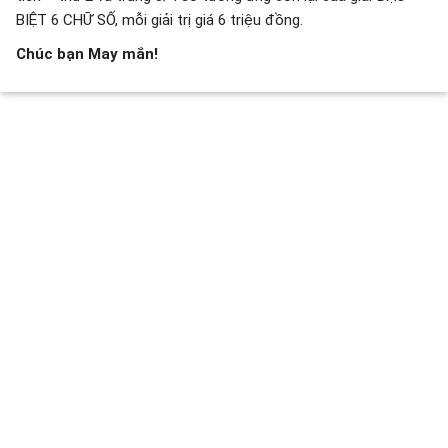
BIỆT 6 CHỮ SỐ, mỗi giải trị giá 6 triệu đồng.
Chúc bạn May mắn!