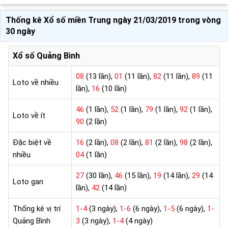
Thống kê Xổ số miền Trung ngày 21/03/2019 trong vòng
30 ngày
Xổ số Quảng Bình
08
(13 lần),
01
(11 lần),
82
(11 lần),
89
(11
Loto về nhiều
lần),
16
(10 lần)
46
(1 lần),
52
(1 lần),
79
(1 lần),
92
(1 lần),
Loto về ít
90
(2 lần)
Đặc biệt về
16
(2 lần),
08
(2 lần),
81
(2 lần),
98
(2 lần),
nhiều
04
(1 lần)
27
(30 lần),
46
(15 lần),
19
(14 lần),
29
(14
Loto gan
lần),
42
(14 lần)
Thống kê vị trí
1-4
(3 ngày),
1-6
(6 ngày),
1-5
(6 ngày),
1-
Quảng Bình
3
(3 ngày),
1-4
(4 ngày)