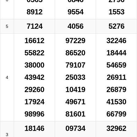
8912
9554
1553
7124
4056
5276
5
16612
97229
32246
55822
86520
18444
38000
79107
54659
43942
25033
26911
4
29260
10419
26879
17924
49671
41530
98996
81601
66799
18146
09734
32962
3