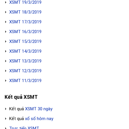
XSMT 19/3/2019
XSMT 18/3/2019
XSMT 17/3/2019
XSMT 16/3/2019
XSMT 15/3/2019
XSMT 14/3/2019
XSMT 13/3/2019
XSMT 12/3/2019
XSMT 11/3/2019
Kết quả XSMT
Kết quả
XSMT 30 ngày
Kết quả
xổ số hôm nay
Trực tiếp XSMT