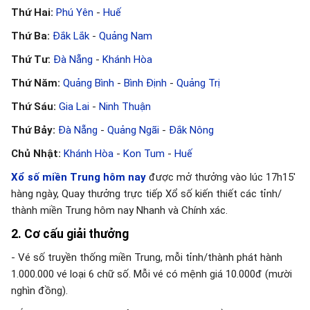
Thứ Hai:
Phú Yên
-
Huế
Thứ Ba:
Đắk Lắk
-
Quảng Nam
Thứ Tư:
Đà Nẵng
-
Khánh Hòa
Thứ Năm:
Quảng Bình
-
Bình Định
-
Quảng Trị
Thứ Sáu:
Gia Lai
-
Ninh Thuận
Thứ Bảy:
Đà Nẵng
-
Quảng Ngãi
-
Đắk Nông
Chủ Nhật:
Khánh Hòa
-
Kon Tum
-
Huế
Xổ số miền Trung hôm nay
được mở thưởng vào lúc 17h15'
hàng ngày, Quay thưởng trực tiếp Xổ số kiến thiết các tỉnh/
thành miền Trung hôm nay Nhanh và Chính xác.
2. Cơ cấu giải thưởng
- Vé số truyền thống miền Trung, mỗi tỉnh/thành phát hành
1.000.000 vé loại 6 chữ số. Mỗi vé có mệnh giá 10.000đ (mười
nghìn đồng).