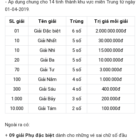
- Áp dụng chung cho 14 tỉnh thành khu vực miền Trung từ ngày
01-04-2019.
SL giải
Tên giải
Trùng
Trị giá mỗi giải
01
Giải Đặc biệt
6 số
2.000.000.000đ
10
Giải Nhất
5 số
30.000.000đ
10
Giải Nhì
5 số
15.000.000đ
20
Giải Ba
5 số
10.000.000đ
70
Giải Tư
5 số
3.000.000đ
100
Giải Năm
4 số
1.000.000đ
300
Giải Sáu
4 số
400.000đ
1.000
Giải Bảy
3 số
200.000đ
10.000
Giải Tám
2 số
100.000đ
Ngoài ra có:
+
09 giải Phụ đặc biệt
dành cho những vé sai chữ số đầu