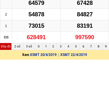
64579
67428
54878
84827
2
73015
83191
1
628491
997590
ĐB
Đầy đủ
2 số
3 số
0
1
2
3
4
5
6
7
8
9
Xem
XSMT 20/4/2019
XSMT 22/4/2019