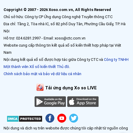
Copyright © 2007 - 2026 Xoso.com.vn, All Rights Reserved
Chủ sở hữu: Công ty CP Ứng dụng Công nghệ Truyền thông CTC
Địa chỉ: Tầng 2, Tòa nhà IC, số 82 phố Duy Tân, Phường Cầu Giấy, TP. Hà
Nội
Hỗ trợ: 024.6281.2997 - Email: xoso@ctc.com.vn
Website cung cấp thông tin kết quả xổ số kiến thiết hợp pháp tại Việt
Nam
Nội dung kết quả xổ số được hợp tác giữa Công ty CTC và
Công ty TNHH
Một thành viên Xổ số kiến thiết Thủ đô
.
Chính sách bảo mật và bảo vệ dữ liệu cá nhân
Tải ứng dụng Xo so LIVE
Nội dung và dịch vụ trên website được chúng tôi cập nhật từ nguồn công