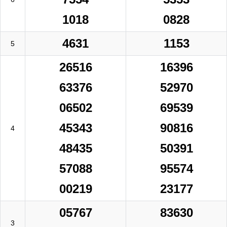
1018
0828
4631
1153
5
26516
16396
63376
52970
06502
69539
45343
90816
4
48435
50391
57088
95574
00219
23177
05767
83630
3