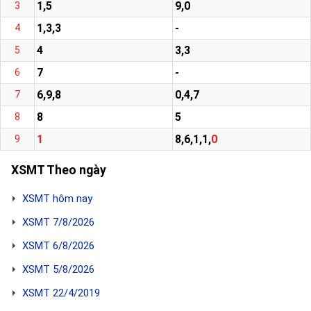
1,5
9,0
3
1,3,3
-
4
4
3,3
5
7
-
6
6,9,8
0,4,7
7
8
5
8
1
8,6,1,1,
0
9
XSMT Theo ngày
XSMT hôm nay
XSMT 7/8/2026
XSMT 6/8/2026
XSMT 5/8/2026
XSMT 22/4/2019