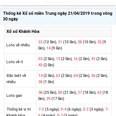
Thống kê Xổ số miền Trung ngày 21/04/2019 trong vòng
30 ngày
Xổ số Khánh Hòa
22
(12 lần),
31
(10 lần),
38
(10 lần),
52
(9
Loto về nhiều
lần),
14
(9 lần)
03
(2 lần),
15
(2 lần),
16
(2 lần),
41
(2 lần),
Loto về ít
43
(2 lần)
Đặc biệt về
14
(2 lần),
63
(2 lần),
64
(2 lần),
36
(2 lần),
nhiều
38
(1 lần)
58
(25 lần),
00
(21 lần),
37
(18 lần),
63
(18
Loto gan
lần),
39
(17 lần)
Thống kê vị trí
7-2
(5 ngày),
9-4
(6 ngày),
0-2
(3 ngày),
7-
Khánh Hòa
6
(4 ngày),
0-7
(3 ngày)