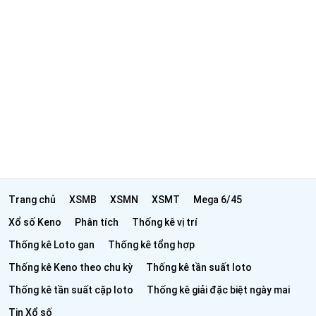
Trang chủ
XSMB
XSMN
XSMT
Mega 6/45
Xổ số Keno
Phân tích
Thống kê vị trí
Thống kê Loto gan
Thống kê tổng hợp
Thống kê Keno theo chu kỳ
Thống kê tần suất loto
Thống kê tần suất cặp loto
Thống kê giải đặc biệt ngày mai
Tin Xổ số