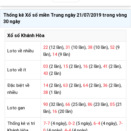
Thống kê Xổ số miền Trung ngày 21/07/2019 trong vòng
30 ngày
Xổ số Khánh Hòa
22
(12 lần),
31
(10 lần),
38
(10 lần),
52
(9
Loto về nhiều
lần),
14
(9 lần)
03
(2 lần),
15
(2 lần),
16
(2 lần),
41
(2 lần),
Loto về ít
43
(2 lần)
Đặc biệt về
14
(2 lần),
63
(2 lần),
64
(2 lần),
36
(2 lần),
nhiều
38
(1 lần)
90
(32 lần),
66
(25 lần),
86
(23 lần),
05
(21
Loto gan
lần),
16
(20 lần)
Thống kê vị trí
7-7
(4 ngày),
0-2
(5 ngày),
6-4
(4 ngày),
7-
Khánh Hòa
0
(4 ngày),
4-4
(4 ngày)