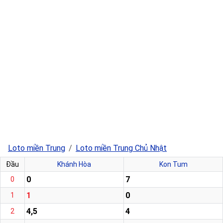
Loto miền Trung
Loto miền Trung Chủ Nhật
Đầu
Khánh Hòa
Kon Tum
0
7
0
1
0
1
4,5
4
2