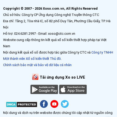
Copyright © 2007 - 2026 Xoso.com.vn, All Rights Reserved
Chủ sở hữu: Công ty CP Ứng dụng Công nghệ Truyền thông CTC
Địa chỉ: Tầng 2, Tòa nhà IC, số 82 phố Duy Tân, Phường Cầu Giấy, TP. Hà
Nội
Hỗ trợ: 024.6281.2997 - Email: xoso@ctc.com.vn
Website cung cấp thông tin kết quả xổ số kiến thiết hợp pháp tại Việt
Nam
Nội dung kết quả xổ số được hợp tác giữa Công ty CTC và
Công ty TNHH
Một thành viên Xổ số kiến thiết Thủ đô
.
Chính sách bảo mật và bảo vệ dữ liệu cá nhân
Tải ứng dụng Xo so LIVE
Nội dung và dịch vụ trên website được chúng tôi cập nhật từ nguồn công