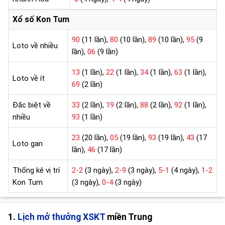
Xổ số Kon Tum
90
(11 lần),
80
(10 lần),
89
(10 lần),
95
(9
Loto về nhiều
lần),
06
(9 lần)
13
(1 lần),
22
(1 lần),
34
(1 lần),
63
(1 lần),
Loto về ít
69
(2 lần)
Đặc biệt về
33
(2 lần),
19
(2 lần),
88
(2 lần),
92
(1 lần),
nhiều
93
(1 lần)
23
(20 lần),
05
(19 lần),
93
(19 lần),
43
(17
Loto gan
lần),
46
(17 lần)
Thống kê vị trí
2-2
(3 ngày),
2-9
(3 ngày),
5-1
(4 ngày),
1-2
Kon Tum
(3 ngày),
0-4
(3 ngày)
1.
Lịch mở thưởng XSKT
miền Trung