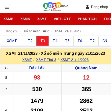
Đăng nhập
XSMB
XSMN
XSMT
VIETLOTT
PHÂN TÍCH
THỐ
Trang chủ
Xổ số miền Trung
XSMT 21/11/2023
XSMT
T2
T3
T4
T5
T6
T7
CN
XSMT 21/11/2023 - Xổ số miền Trung ngày 21/11/2023
XSMT
XSMT Thứ 3
XSMT 21/11/2023
G
Đắk Lắk
Quảng Nam
93
12
8
530
365
7
1479
2862
3109
3512
6