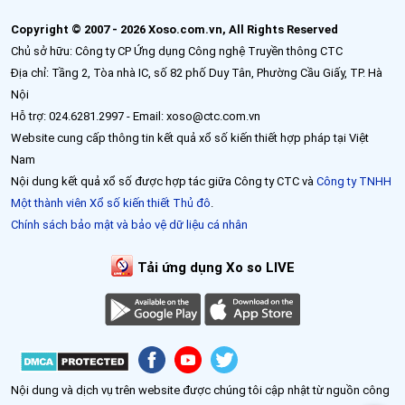
Copyright © 2007 - 2026 Xoso.com.vn, All Rights Reserved
Chủ sở hữu: Công ty CP Ứng dụng Công nghệ Truyền thông CTC
Địa chỉ: Tầng 2, Tòa nhà IC, số 82 phố Duy Tân, Phường Cầu Giấy, TP. Hà
Nội
Hỗ trợ: 024.6281.2997 - Email: xoso@ctc.com.vn
Website cung cấp thông tin kết quả xổ số kiến thiết hợp pháp tại Việt
Nam
Nội dung kết quả xổ số được hợp tác giữa Công ty CTC và
Công ty TNHH
Một thành viên Xổ số kiến thiết Thủ đô
.
Chính sách bảo mật và bảo vệ dữ liệu cá nhân
Tải ứng dụng Xo so LIVE
Nội dung và dịch vụ trên website được chúng tôi cập nhật từ nguồn công